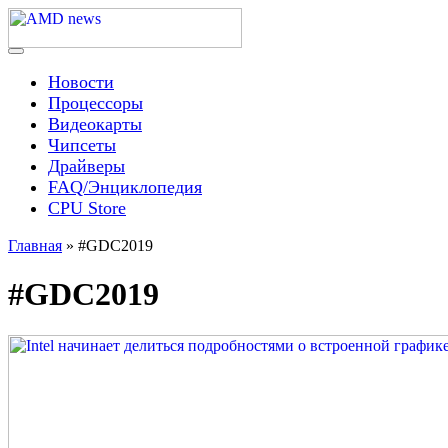
Skip
to
content
Menu
AMD news
Новости
Процессоры
Видеокарты
Чипсеты
Драйверы
FAQ/Энциклопедия
CPU Store
Главная
»
#GDC2019
#GDC2019