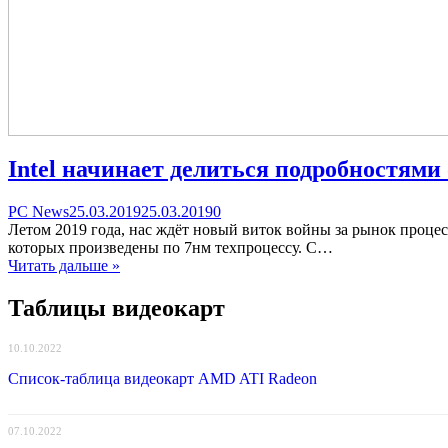
Intel начинает делиться подробностями
Categories
Posted
comments
PC News
25.03.2019
25.03.2019
0
on
on
Летом 2019 года, нас ждёт новый виток войны за рынок проце
Intel
которых произведены по 7нм техпроцессу. С…
начинает
Читать дальше »
делиться
подробностями
Таблицы видеокарт
о
встроенной
10.10.2022
графике
Gen11
Список-таблица видеокарт AMD ATI Radeon
07.10.2022