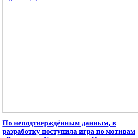
фильма
«Гарри
Поттер
и
философский
камень»
Epic
Games
Store
начал
бесплатную
раздачу
Hogwarts
Legacy
По неподтверждённым данным, в
разработку поступила игра по мотивам