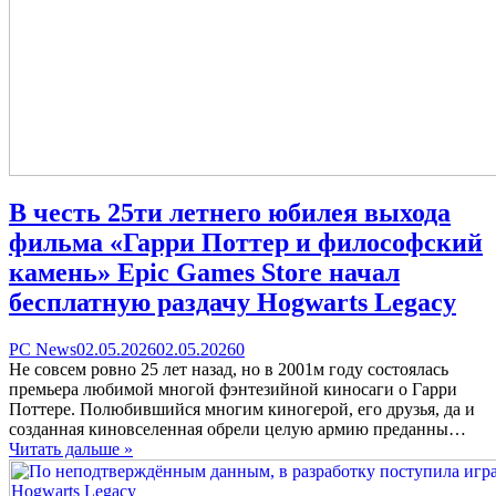
В честь 25ти летнего юбилея выхода
фильма «Гарри Поттер и философский
камень» Epic Games Store начал
бесплатную раздачу Hogwarts Legacy
Categories
Posted
comments
PC News
02.05.2026
02.05.2026
0
on
on
Не совсем ровно 25 лет назад, но в 2001м году состоялась
В
премьера любимой многой фэнтезийной киносаги о Гарри
честь
Поттере. Полюбившийся многим киногерой, его друзья, да и
25ти
созданная киновселенная обрели целую армию преданны…
летнего
Читать дальше »
юбилея
выхода