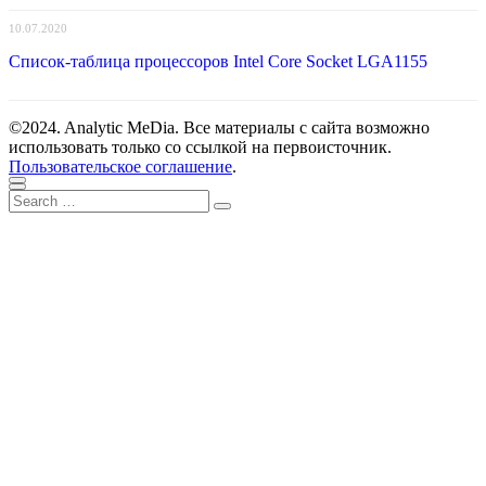
10.07.2020
Список-таблица процессоров Intel Core Socket LGA1155
©2024. Analytic MeDia. Все материалы с сайта возможно
использовать только со ссылкой на первоисточник.
Пользовательское соглашение
.
Scroll
Close
Search
to
Search
for:
top