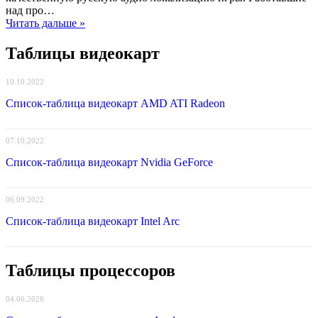
Legacy
над про…
обзавелась
Читать дальше »
бесплатной
русской
Таблицы видеокарт
озвучкой
10.10.2022
Список-таблица видеокарт AMD ATI Radeon
07.10.2022
Список-таблица видеокарт Nvidia GeForce
06.09.2022
Список-таблица видеокарт Intel Arc
Таблицы процессоров
04.06.2026