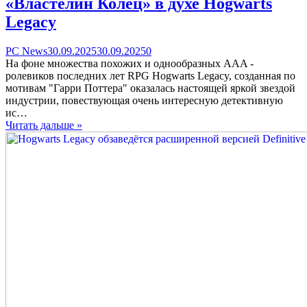
«Властелин Колец» в духе Hogwarts
Legacy
Categories
Posted
comments
PC News
30.09.2025
30.09.2025
0
on
on
На фоне множества похожих и однообразных AAA -
По
ролевиков последних лет RPG Hogwarts Legacy, созданная по
неподтверждённым
мотивам "Гарри Поттера" оказалась настоящей яркой звездой
данным,
индустрии, повествующая очень интересную детективную
в
ис…
разработку
Читать дальше »
поступила
игра
по
мотивам
«Властелин
Колец»
в
духе
Hogwarts
Legacy