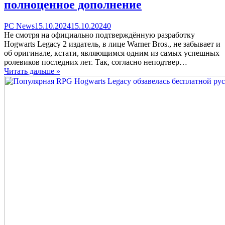
полноценное дополнение
Categories
Posted
comments
PC News
15.10.2024
15.10.2024
0
on
on
Не смотря на официально подтверждённую разработку
Hogwarts
Hogwarts Legacy 2 издатель, в лице Warner Bros., не забывает и
Legacy
об оригинале, кстати, являющимся одним из самых успешных
обзаведётся
ролевиков последних лет. Так, согласно неподтвер…
расширенной
Читать дальше »
версией
Definitive
Edition,
по
факту
содержащей
полноценное
дополнение