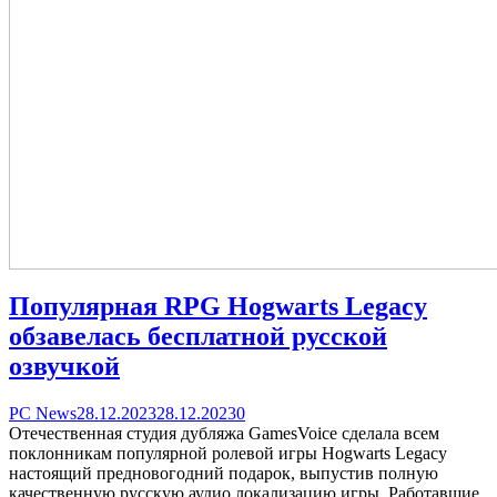
Популярная RPG Hogwarts Legacy
обзавелась бесплатной русской
озвучкой
Categories
Posted
comments
PC News
28.12.2023
28.12.2023
0
on
on
Отечественная студия дубляжа GamesVoice сделала всем
Популярная
поклонникам популярной ролевой игры Hogwarts Legacy
RPG
настоящий предновогодний подарок, выпустив полную
Hogwarts
качественную русскую аудио локализацию игры. Работавшие