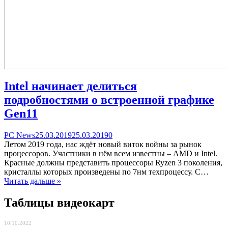
Intel начинает делиться
подробностями о встроенной графике
Gen11
Categories
Posted
comments
PC News
25.03.2019
25.03.2019
0
on
on
Летом 2019 года, нас ждёт новый виток войны за рынок
Intel
процессоров. Участники в нём всем известны – AMD и Intel.
начинает
Красные должны представить процессоры Ryzen 3 поколения,
делиться
кристаллы которых произведены по 7нм техпроцессу. С…
подробностями
Читать дальше »
о
встроенной
Таблицы видеокарт
графике
Gen11
10.10.2022