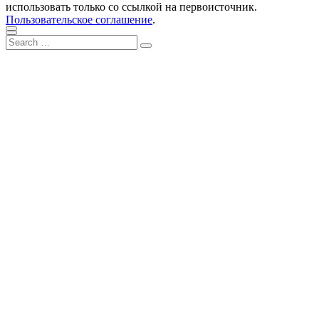
использовать только со ссылкой на первоисточник.
Пользовательское соглашение
.
Scroll
Close
Search
to
Search
for:
top