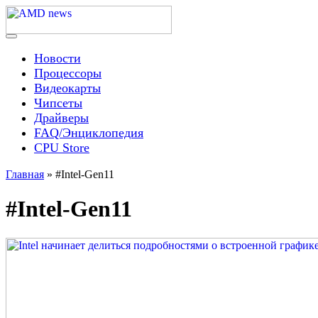
Skip
to
content
Menu
AMD news
Новости
Процессоры
Видеокарты
Чипсеты
Драйверы
FAQ/Энциклопедия
CPU Store
Главная
»
#Intel-Gen11
#Intel-Gen11