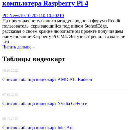
компьютера Raspberry Pi 4
Categories
Posted
comments
PC News
10.10.2021
10.10.2021
0
on
on
На просторах популярного международного форума Reddit
Энтузиаст
пользователь, скрывающийся под ником StonedEdge,
создаёт
рассказал о своём крайне любопытном проекте получившем
реплику
наименование Raspberry Pi CM4. Энтузиаст решил создать не
Nintendo
что…
Switch
Читать дальше »
Lite
на
Таблицы видеокарт
основе
мини-
10.10.2022
компьютера
Raspberry
Список-таблица видеокарт AMD ATI Radeon
Pi
4
07.10.2022
Список-таблица видеокарт Nvidia GeForce
06.09.2022
Список-таблица видеокарт Intel Arc