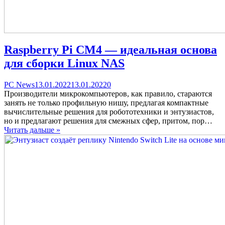
Raspberry Pi CM4 — идеальная основа
для сборки Linux NAS
Categories
Posted
comments
PC News
13.01.2022
13.01.2022
0
on
on
Производители микрокомпьютеров, как правило, стараются
Raspberry
занять не только профильную нишу, предлагая компактные
Pi
вычислительные решения для робототехники и энтузиастов,
CM4
но и предлагают решения для смежных сфер, притом, пор…
—
Читать дальше »
идеальная
основа
для
сборки
Linux
NAS