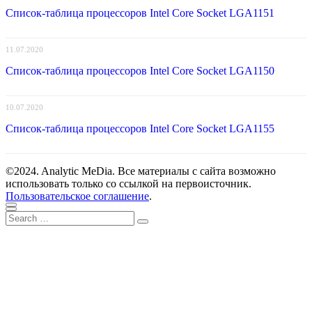
Список-таблица процессоров Intel Core Socket LGA1151
11.07.2020
Список-таблица процессоров Intel Core Socket LGA1150
10.07.2020
Список-таблица процессоров Intel Core Socket LGA1155
©2024. Analytic MeDia. Все материалы с сайта возможно
использовать только со ссылкой на первоисточник.
Пользовательское соглашение
.
Scroll
Close
Search
to
Search
for:
top