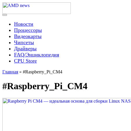
Skip
to
content
Menu
AMD news
Новости
Процессоры
Видеокарты
Чипсеты
Драйверы
FAQ/Энциклопедия
CPU Store
Главная
»
#Raspberry_Pi_CM4
#Raspberry_Pi_CM4