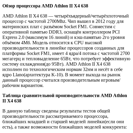
Обзор процессора AMD Athlon II X4 638
AMD Athlon II X4 638 — четырёхъядерный/четырёхпоточный
процессор с частотой 2700Mhz. Чип вышел в 2012 году для
материнских плат с разъёмом Socket FM1. Совместим с
оперативной памятью DDR3, оснащён контроллером PCI
Express 2.0 (максимум 16 линий) и кэш-памятью 2го уровня
объёмом 4Мб. Модель относится к CPU высокой
производительности в линейке процессоров созданных для
платформы Socket FM1, имеет 4 ядра/4 потока с частотой 2700
мегагерц и тепловыделение 65Вт, что потребует эффективную
систему охлаждения(до 95Вт). AMD Athlon II X4 638
исполнен по технологическим нормам 32нм и несёт в себе
ядро Llano(архитектура K-10). В момент выхода на рынок
данный процессор считался производительным игровым/
рабочим вариантом.
Таблица сравнительной производительности AMD Athlon
II X4 638
В данную таблицу сведены результаты тестов общей
производительности рассматриваемого процессора,
ближайших младшей и старшей моделей линейки(если они
есть), а также возможности ближайших моделей конкурента: