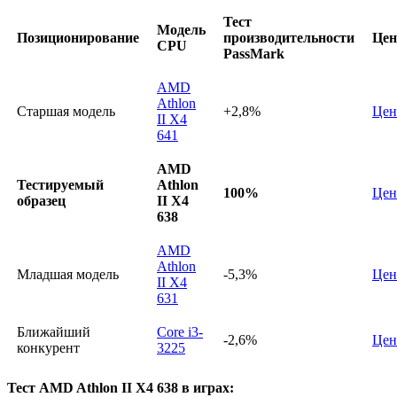
Тест
Модель
Позиционирование
производительности
Цен
CPU
PassMark
AMD
Athlon
Старшая модель
+2,8%
Цен
II X4
641
AMD
Тестируемый
Athlon
100%
Цен
образец
II X4
638
AMD
Athlon
Младшая модель
-5,3%
Цен
II X4
631
Ближайший
Core i3-
-2,6%
Цен
конкурент
3225
Тест AMD Athlon II X4 638 в играх: