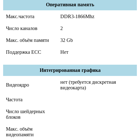
Оперативная память
Макс.частота
DDR3-1866Mhz
Число каналов
2
Макс. объём памяти
32 Gb
Поддержка ECC
Нет
Интегрированная графика
нет (требуется дискретная
Видеоядро
видеокарта)
Частота
Число шейдерных
блоков
Макс. объём
видеопамяти