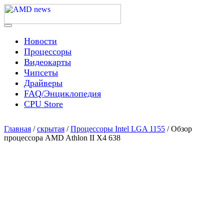
Skip
to
content
Menu
AMD news
Новости
Процессоры
Видеокарты
Чипсеты
Драйверы
FAQ/Энциклопедия
CPU Store
Главная
/
скрытая
/
Процессоры Intel LGA 1155
/ Обзор
процессора AMD Athlon II X4 638