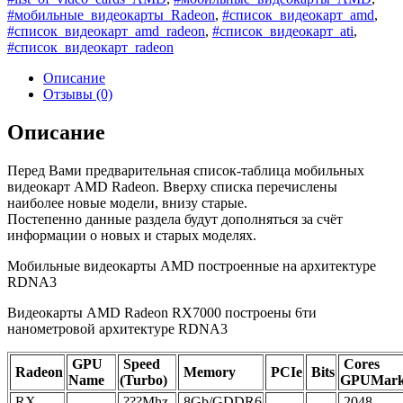
#мобильные_видеокарты_Radeon
,
#список_видеокарт_amd
,
#список_видеокарт_amd_radeon
,
#список_видеокарт_ati
,
#список_видеокарт_radeon
Описание
Отзывы (0)
Описание
Перед Вами предварительная список-таблица мобильных
видеокарт AMD Radeon. Вверху списка перечислены
наиболее новые модели, внизу старые.
Постепенно данные раздела будут дополняться за счёт
информации о новых и старых моделях.
Мобильные видеокарты AMD построенные на архитектуре
RDNA3
Видеокарты AMD Radeon RX7000 построены 6ти
нанометровой архитектуре RDNA3
GPU
Speed
Cores
Radeon
Memory
PCIe
Bits
Name
(Turbo)
GPUMar
RX
???Mhz
8Gb/GDDR6
2048