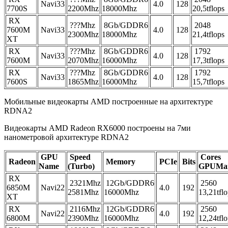
Navi33
4.0
128
7700S
2200Mhz
18000Mhz
20,5tflops
RX
???Mhz
8Gb/GDDR6
2048
7600M
Navi33
4.0
128
2300Mhz
18000Mhz
21,4tflops
XT
RX
???Mhz
8Gb/GDDR6
1792
Navi33
4.0
128
7600M
2070Mhz
16000Mhz
17,3tflops
RX
???Mhz
8Gb/GDDR6
1792
Navi33
4.0
128
7600S
1865Mhz
16000Mhz
15,7tflops
Мобильные видеокарты AMD построенные на архитектуре
RDNA2
Видеокарты AMD Radeon RX6000 построены на 7ми
нанометровой архитектуре RDNA2
GPU
Speed
Cores
Radeon
Memory
PCIe
Bits
Name
(Turbo)
GPUMa
RX
2321Mhz
12Gb/GDDR6
2560
6850M
Navi22
4.0
192
2581Mhz
16000Mhz
13,21tfl
XT
RX
2116Mhz
12Gb/GDDR6
2560
Navi22
4.0
192
6800M
2390Mhz
16000Mhz
12,24tfl