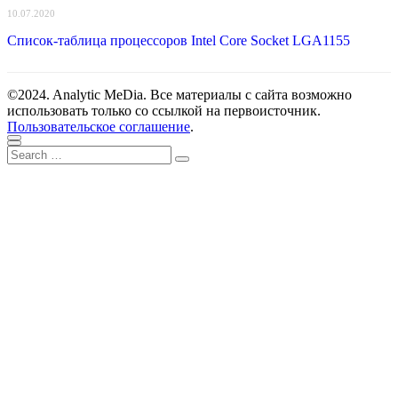
10.07.2020
Список-таблица процессоров Intel Core Socket LGA1155
©2024. Analytic MeDia. Все материалы с сайта возможно
использовать только со ссылкой на первоисточник.
Пользовательское соглашение
.
Scroll
Close
Search
to
Search
for:
top