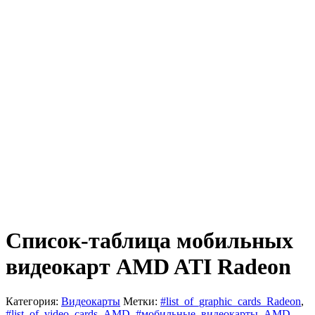
Список-таблица мобильных
видеокарт AMD ATI Radeon
Категория:
Видеокарты
Метки:
#list_of_graphic_cards_Radeon
,
#list_of_video_cards_AMD
,
#мобильные_видеокарты_AMD
,