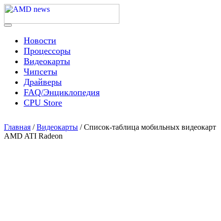
Skip
to
content
Menu
AMD news
Новости
Процессоры
Видеокарты
Чипсеты
Драйверы
FAQ/Энциклопедия
CPU Store
Главная
/
Видеокарты
/ Список-таблица мобильных видеокарт
AMD ATI Radeon