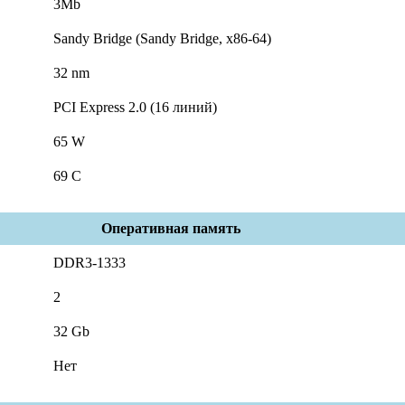
3Mb
Sandy Bridge (Sandy Bridge, x86-64)
32 nm
PCI Express 2.0 (16 линий)
65 W
69 C
Оперативная память
DDR3-1333
2
32 Gb
Нет