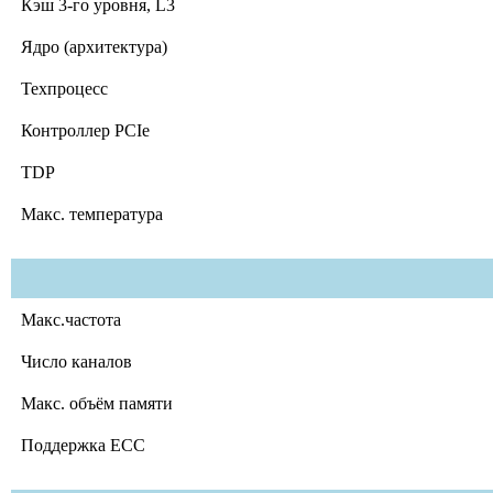
Кэш 3-го уровня, L3
Ядро (архитектура)
Техпроцесс
Контроллер PCIe
TDP
Макс. температура
Макс.частота
Число каналов
Макс. объём памяти
Поддержка ECC