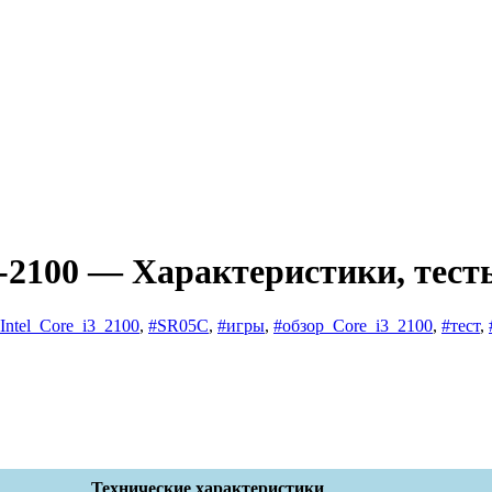
3-2100 — Характеристики, тест
Intel_Core_i3_2100
,
#SR05C
,
#игры
,
#обзор_Core_i3_2100
,
#тест
,
Технические характеристики