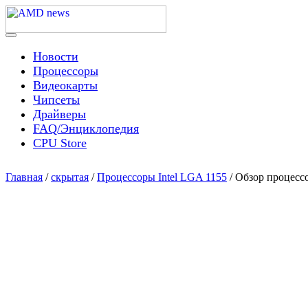
Skip
to
content
Menu
AMD news
Новости
Процессоры
Видеокарты
Чипсеты
Драйверы
FAQ/Энциклопедия
CPU Store
Главная
/
скрытая
/
Процессоры Intel LGA 1155
/ Обзор процессо