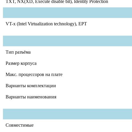
TXT, NX(XD, Execute disable bit), Identity Protection
VT-x (Intel Virtualization technology), EPT
Тип разъёма
Размер корпуса
Макс. процессоров на плате
Варианты комплектации
Варианты наименования
Совместимые