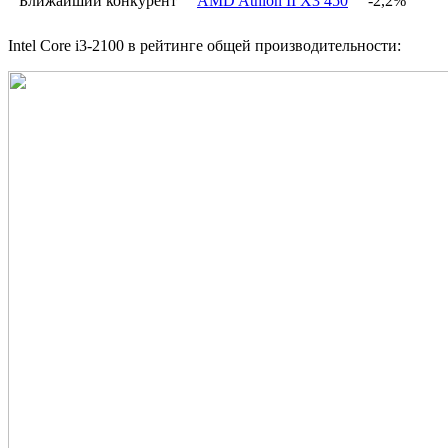
Ближайший конкурент
AMD Athlon II X3 450
-2,2%
Intel Core i3-2100 в рейтинге общей производительности: