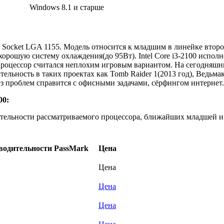
Windows 8.1 и старше
Socket LGA 1155. Модель относится к младшим в линейке второго
хорошую систему охлаждения(до 95Вт). Intel Core i3-2100 испол
процессор считался неплохим игровым вариантом. На сегодняшни
льность в таких проектах как Tomb Raider 1(2013 год), Ведьмак
з проблем справится с офисными задачами, сёрфингом интернет.
00:
тельности рассматриваемого процессора, ближайших младшей и с
зводительности PassMark
Цена
Цена
Цена
Цена