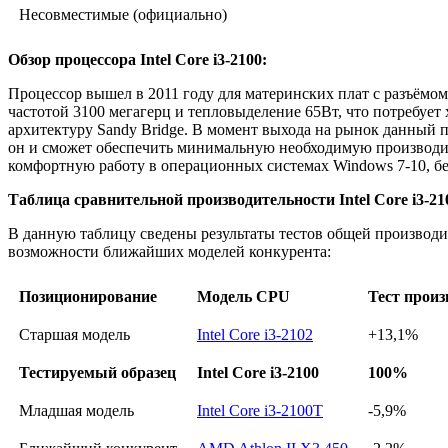
Несовместимые (официально)
Обзор процессора Intel Core i3-2100:
Процессор вышел в 2011 году для материнских плат с разъёмом 
частотой 3100 мегагерц и тепловыделение 65Вт, что потребует 
архитектуру Sandy Bridge. В момент выхода на рынок данный 
он и сможет обеспечить минимальную необходимую производите
комфортную работу в операционных системах Windows 7-10, бе
Таблица сравнительной производительности Intel Core i3-21
В данную таблицу сведены результаты тестов общей производи
возможности ближайших моделей конкурента:
Позиционирование
Модель CPU
Тест прои
Старшая модель
Intel Core i3-2102
+13,1%
Тестируемый образец
Intel Core i3-2100
100%
Младшая модель
Intel Core i3-2100T
-5,9%