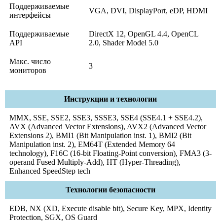
Поддерживаемые
VGA, DVI, DisplayPort, eDP, HDMI
интерфейсы
Поддерживаемые
DirectX 12, OpenGL 4.4, OpenCL
API
2.0, Shader Model 5.0
Макс. число
3
мониторов
Инструкции и технологии
MMX, SSE, SSE2, SSE3, SSSE3, SSE4 (SSE4.1 + SSE4.2),
AVX (Advanced Vector Extensions), AVX2 (Advanced Vector
Extensions 2), BMI1 (Bit Manipulation inst. 1), BMI2 (Bit
Manipulation inst. 2), EM64T (Extended Memory 64
technology), F16C (16-bit Floating-Point conversion), FMA3 (3-
operand Fused Multiply-Add), HT (Hyper-Threading),
Enhanced SpeedStep tech
Технологии безопасности
EDB, NX (XD, Execute disable bit), Secure Key, MPX, Identity
Protection, SGX, OS Guard