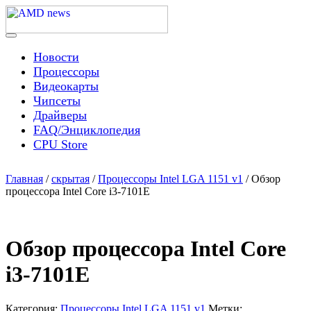
Skip
to
content
Menu
AMD news
Новости
Процессоры
Видеокарты
Чипсеты
Драйверы
FAQ/Энциклопедия
CPU Store
Главная
/
скрытая
/
Процессоры Intel LGA 1151 v1
/ Обзор
процессора Intel Core i3-7101E
Обзор процессора Intel Core
i3-7101E
Категория:
Процессоры Intel LGA 1151 v1
Метки: