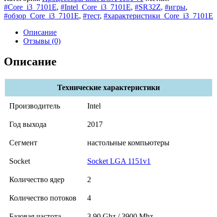
#Core_i3_7101E
,
#Intel_Core_i3_7101E
,
#SR32Z
,
#игры
,
#обзор_Core_i3_7101E
,
#тест
,
#характеристики_Core_i3_7101E
Описание
Отзывы (0)
Описание
Технические характеристики
Производитель
Intel
Год выхода
2017
Сегмент
настольные компьютеры
Socket
Socket LGA 1151v1
Количество ядер
2
Количество потоков
4
Базовая частота
3,90 Ghz / 3900 Mhz