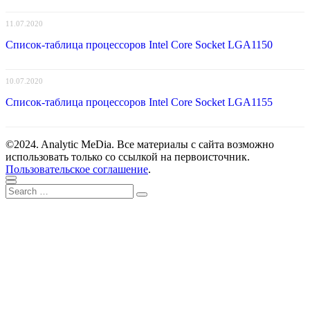
11.07.2020
Список-таблица процессоров Intel Core Socket LGA1150
10.07.2020
Список-таблица процессоров Intel Core Socket LGA1155
©2024. Analytic MeDia. Все материалы с сайта возможно
использовать только со ссылкой на первоисточник.
Пользовательское соглашение
.
Scroll
Close
Search
to
Search
for:
top