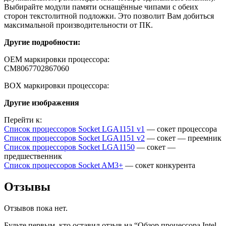
Выбирайте модули памяти оснащённые чипами с обеих
сторон текстолитной подложки. Это позволит Вам добиться
максимальной производительности от ПК.
Другие подробности:
OEM маркировки процессора:
CM8067702867060
BOX маркировки процессора:
Другие изображения
Перейти к:
Список процессоров Socket LGA1151 v1
— сокет процессора
Список процессоров Socket LGA1151 v2
— сокет — преемник
Список процессоров Socket LGA1150
— сокет —
предшественник
Список процессоров Socket AM3+
— сокет конкурента
Отзывы
Отзывов пока нет.
Будьте первым, кто оставил отзыв на “Обзор процессора Intel