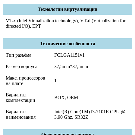
Технологии виртуализации
VT-x (Intel Virtualization technology), VT-d (Virtualization for
directed I/O), EPT
Технические особенности
Тип разъёма
FCLGA1151v1
Размер корпуса
37,5mm*37,5mm
Макс. процессоров
1
на плате
Варианты
BOX, OEM
комплектации
Варианты
Intel(R) Core(TM) i3-7101E CPU @
наименования
3.90 Ghz, SR32Z
Операционные системы