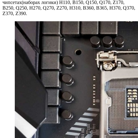
чипсетах(наборах логики) H110, B150, Q150, Q170, Z170,
B250, Q250, H270, Q270, Z270, H310, B360, B365, H370, Q370,
Z370, Z390.