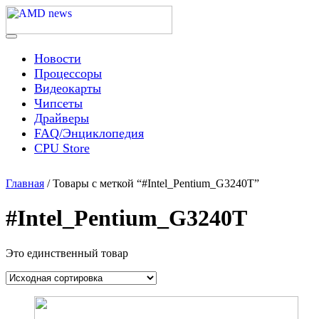
Skip
to
content
Menu
AMD news
Новости
Процессоры
Видеокарты
Чипсеты
Драйверы
FAQ/Энциклопедия
CPU Store
Главная
/ Товары с меткой “#Intel_Pentium_G3240T”
#Intel_Pentium_G3240T
Это единственный товар