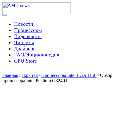
Skip
to
content
Menu
AMD news
Новости
Процессоры
Видеокарты
Чипсеты
Драйверы
FAQ/Энциклопедия
CPU Store
Главная
/
скрытая
/
Процессоры Intel LGA 1150
/ Обзор
процессора Intel Pentium G3240T