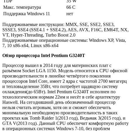
TDP
35 W
Макс. температура
66 C
Поддержка Windows 11
нет
Поддерживаемые инструкции: MMX, SSE, SSE2, SSE3,
SSSE3, SSE4 (SSE4.1 + SSE4.2), AES, AVX, F16C, EM64T, NX,
VT, Hyper-Threading, Turbo Boost 2.0
Поддерживаемые операционные системы: Windows XP, Vista,
7, 10 x86-x64, Linux x86-x64
Обзор процессора Intel Pentium G3240T
Процессор вышел в 2014 году для материнских плат с
разъёмом Socket LGA 1150. Модель относится к CPU офисной
производительности в линейке четвёртого поколения
процессоров Intel Core, имеет 2 ядра с частотой 2700 мегагерц
и тепловыделение 35Вт, что потребует щадящую систему
охлаждения(до 65Вт). Intel Pentium G3240T исполнен по
технологическим нормам 22нм и несёт в себе архитектуру
Haswell. На сегодняшний день обозначенный процессор
нельзя считать игровым, хотя он и сможет обеспечить
минимальную необходимую производительность в таких
проектах как Tomb Raider 1(2013 год), Ведьмак 3(2015 год), и
GTA V(2013 год). Данный CPU обеспечит комфортную работу
в операционных системах Windows 7-10, без проблем