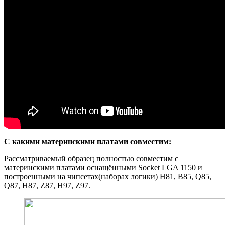
С какими материнскими платами совместим:
Рассматриваемый образец полностью совместим с
материнскими платами оснащёнными Socket LGA 1150 и
построенными на чипсетах(наборах логики) H81, B85, Q85,
Q87, H87, Z87, H97, Z97.