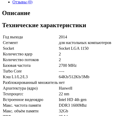
Отзывы (0)
Описание
Технические характеристики
Год выхода
2014
Сегмент
для настольных компьютеров
Socket
Socket LGA 1150
Количество ядер
2
Количество потоков
2
Базовая частота
2700 MHz
Turbo Core
—-
Кэш L1/L2/L3
64Kb/512Kb/3Mb
Разблокированный множитель
нет
Архитектура (ядро)
Haswell
Техпроцесс
22 nm
Встроенное видеоядро
Intel HD 4th gen
Макс. частота памяти
DDR3 1600Mhz
Макс. объём памяти
32Gb