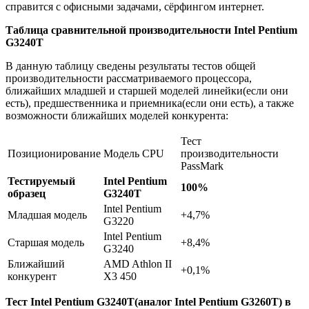
справится с офисными задачами, сёрфингом интернет.
Таблица сравнительной производительности Intel Pentium
G3240T
В данную таблицу сведены результаты тестов общей
производительности рассматриваемого процессора,
ближайших младшей и старшей моделей линейки(если они
есть), предшественника и приемника(если они есть), а также
возможности ближайших моделей конкурента:
Тест
Позиционирование
Модель CPU
производительности
PassMark
Тестируемый
Intel Pentium
100%
образец
G3240T
Intel Pentium
Младшая модель
+4,7%
G3220
Intel Pentium
Старшая модель
+8,4%
G3240
Ближайший
AMD Athlon II
+0,1%
конкурент
X3 450
Тест Intel Pentium G3240T(аналог Intel Pentium G3260T) в