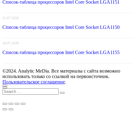
Список-таблица процессоров Intel Core Socket LGA1151
11.07.2020
Список-таблица процессоров Intel Core Socket LGA1150
10.07.2020
Список-таблица процессоров Intel Core Socket LGA1155
©2024. Analytic MeDia. Все материалы с сайта возможно
использовать только со ссылкой на первоисточник.
Пользовательское соглашение
.
Scroll
Close
Search
to
Search
for:
top