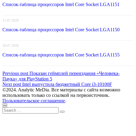
Список-таблица процессоров Intel Core Socket LGA1151
11.07.2020
Список-таблица процессоров Intel Core Socket LGA1150
10.07.2020
Список-таблица процессоров Intel Core Socket LGA1155
Навигация
Previous
Previous post
Показан геймплей переиздания «Человека-
post:
Паука» для PlayStation 5
по
Next
Next post
Intel выпустила бюджетный Core i3-10100F
записям
post:
©2024. Analytic MeDia. Все материалы с сайта возможно
использовать только со ссылкой на первоисточник.
Пользовательское соглашение
.
Scroll
Close
Search
to
Search
for:
top