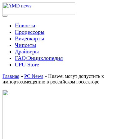
Skip
to
content
Menu
AMD news
Новости
Процессоры
Видеокарты
Чипсеты
Драйверы
FAQ/Энциклопедия
CPU Store
Главная
»
PC News
»
Huawei могут допустить к
импортозамещению в российском госсекторе