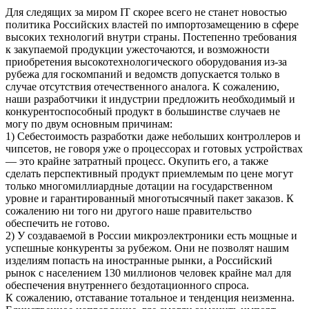
Для следящих за миром IT скорее всего не станет новостью
политика Российских властей по импортозамещению в сфере
высоких технологий внутри страны. Постепенно требования
к закупаемой продукции ужесточаются, и возможности
приобретения высокотехнологического оборудования из-за
рубежа для госкомпаний и ведомств допускается только в
случае отсутствия отечественного аналога. К сожалению,
наши разработчики it индустрии предложить необходимый и
конкурентоспособный продукт в большинстве случаев не
могу по двум основным причинам:
1) Себестоимость разработки даже небольших контроллеров и
чипсетов, не говоря уже о процессорах и готовых устройствах
— это крайне затратный процесс. Окупить его, а также
сделать перспективный продукт приемлемым по цене могут
только многомиллиардные дотации на государственном
уровне и гарантированный многотысячный пакет заказов. К
сожалению ни того ни другого наше правительство
обеспечить не готово.
2) У создаваемой в России микроэлектроники есть мощные и
успешные конкуренты за рубежом. Они не позволят нашим
изделиям попасть на иностранные рынки, а Российский
рынок с населением 130 миллионов человек крайне мал для
обеспечения внутреннего бездотационного спроса.
К сожалению, отставание тотальное и тенденция неизменна.