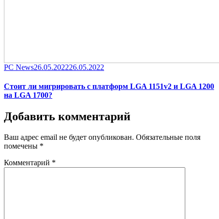
Category
Posted
PC News
26.05.2022
26.05.2022
on
Стоит ли мигрировать с платформ LGA 1151v2 и LGA 1200
на LGA 1700?
Добавить комментарий
Ваш адрес email не будет опубликован.
Обязательные поля
помечены
*
Комментарий
*