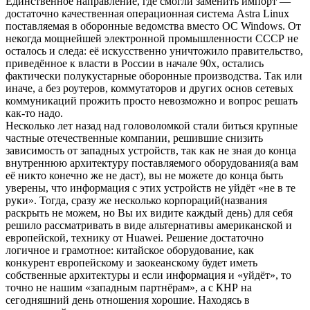
Единственное направление, где смогли заменить импорт —
достаточно качественная операционная система Astra Linux
поставляемая в оборонные ведомства вместо ОС Windows. От
некогда мощнейшей электронной промышленности СССР не
осталось и следа: её искусственно уничтожило правительство,
приведённое к власти в России в начале 90х, остались
фактически полукустарные оборонные производства. Так или
иначе, а без роутеров, коммутаторов и других основ сетевых
коммуникаций прожить просто невозможно и вопрос решать
как-то надо.
Несколько лет назад над головоломкой стали биться крупные
частные отечественные компании, решившие снизить
зависимость от западных устройств, так как не зная до конца
внутреннюю архитектуру поставляемого оборудования(а вам
её никто конечно же не даст), вы не можете до конца быть
уверены, что информация с этих устройств не уйдёт «не в те
руки». Тогда, сразу же несколько корпораций(названия
раскрыть не можем, но Вы их видите каждый день) для себя
решило рассматривать в виде альтернативы американской и
европейской, технику от Huawei. Решение достаточно
логичное и грамотное: китайское оборудование, как
конкурент европейскому и заокеанскому будет иметь
собственные архитектуры и если информация и «уйдёт», то
точно не нашим «западным партнёрам», а с КНР на
сегодняшний день отношения хорошие. Находясь в