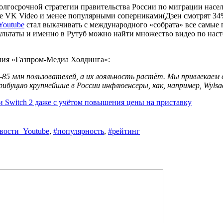
олгосрочной стратегии правительства России по миграции насел
е VK Video и менее популярными соперниками(Дзен смотрят 34%
Youtube
стал выкачивать с международного «собрата» все самые п
ультаты и именно в Рутуб можно найти множество видео по наст
ния «Газпром-Медиа Холдинга»:
5 млн пользователей, а их лояльность растёт. Мы привлекаем 
ибуцию крупнейшие в России инфлюенсеры, как, например, Wyls
и Switch 2 даже с учётом повышения цены на приставку
вости_Youtube
,
#популярность
,
#рейтинг