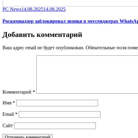
Category
Posted
PC News
14.08.2025
14.08.2025
on
Роскомнадзор заблокировал звонки в мессенджерах WhatsAp
Добавить комментарий
Ваш адрес email не будет опубликован.
Обязательные поля пом
Комментарий
*
Имя
*
Email
*
Сайт