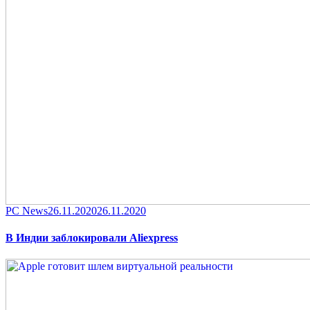
Category
Posted
PC News
26.11.2020
26.11.2020
on
В Индии заблокировали Aliexpress