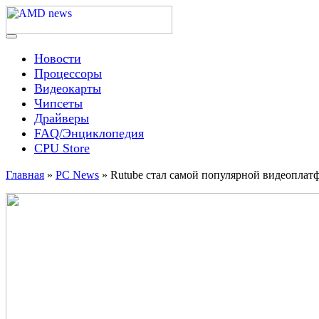
Skip
to
content
Menu
AMD news
Новости
Процессоры
Видеокарты
Чипсеты
Драйверы
FAQ/Энциклопедия
CPU Store
Главная
»
PC News
»
Rutube стал самой популярной видеоплатф