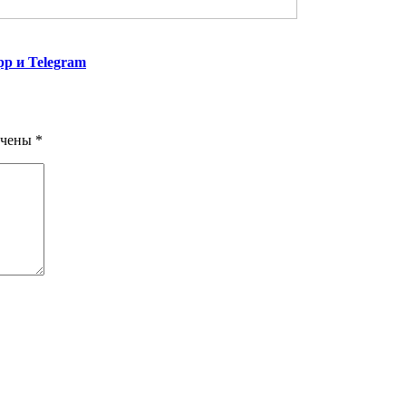
p и Telegram
ечены
*