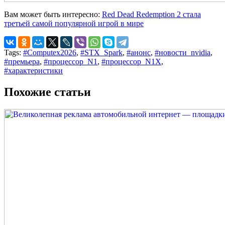
Вам может быть интересно:
Red Dead Redemption 2 стала
третьей самой популярной игрой в мире
Tags:
#Computex2026
,
#STX_Spark
,
#анонс
,
#новости_nvidia
,
#премьера
,
#процессор_N1
,
#процессор_N1X
,
#характеристики
Похожие статьи