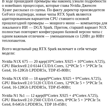
В ходе прошедшей премьеры мы наконец узнали подробности
о новейших процессорах, которые глава Nvidia Дженсен
Хуанг рассказал со сцены. По факту директор производителя
GeForce подтверди, новые чипы RTX Spark являются
адаптированным вариантом CPU ставшего основой
прошлогодней премьеры — мощного мини — компьютера для
локального ИИ — DGX Spark. Притом, старший вариант N1X
полностью повторяет конфигурацию базовой версии чипа с
одним важным отличием — уменьшенным со 120Вт до 80Вт
теплопакетом.
Всего модельный ряд RTX Spark включает в себя четыре
модели:
Nvidia N1X 675 — 20 ядер(10*Cortex X925 + 10*Cortex A725),
GPU Blackwell 2.0 6144 CUDA Cores, 12*PCIe 5 + 5*PCIe 5x
Gen4, 16-128Gb LPDDR5x, TDP 45-80Вт;
Nvidia N1X 650 — 18 ядер(9*Cortex X925 + 9*Cortex A725),
GPU Blackwell 2.0 5120 CUDA Cores, 12*PCIe 5 + 5*PCIe 5x
Gen4, 16-128Gb LPDDR5x, TDP 45-80Вт;
Nvidia N1 №1 — 12 ядер(8*Cortex X925 + 4*Cortex A725),
GPU Blackwell 2.0 2560 CUDA Cores, 8*PCIe 5 + 3*PCIe 5x
Gen4, 8-64Gb LPDDR5x, TDP 18-45Вт;