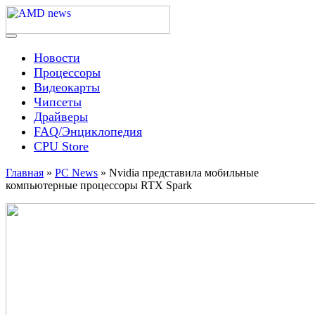
Skip
to
content
Menu
AMD news
Новости
Процессоры
Видеокарты
Чипсеты
Драйверы
FAQ/Энциклопедия
CPU Store
Главная
»
PC News
»
Nvidia представила мобильные
компьютерные процессоры RTX Spark