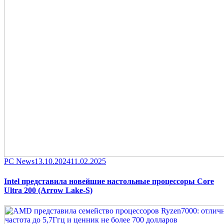
Category
Posted
PC News
13.10.2024
11.02.2025
on
Intel представила новейшие настольные процессоры Core
Ultra 200 (Arrow Lake-S)