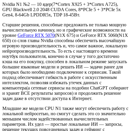
Nvidia N1 №2 — 10 ядер(7*Cortex X925 + 3*Cortex A725),
GPU Blackwell 2.0 2048 CUDA Cores, 8*PCIe 5 + 3*PCIe 5x
Gen4, 8-64Gb LPDDR5x, TDP 18-45Вт.
Старшие решения, способные предложить не только мощную
вычислительную начинку, но и графические возможности на
уровне
GeForce RTX 5070
(N1X 675) и GeForce RTX 5060(N1X
650) со слов главы Nvidia способны обеспечить высочайшую
игровую производительность и, что самое важное, локальную
нейропроизводительность. То есть с настоящего времени
ноутбук пользователя, конечно в случае у того достаточно
кэша на его покупку, способен в локальном режиме запускать
большие языковые модели и решать ИИ — задачи ранее для
которых было необходимо подключение к сервисам. Такой
подход обеспечивает гибкость в работе с искусственным
интеллектом, позволяя избежать утечек данных с
компьютера(а сетевые сервисы на подобии ChatGPT собирают
и хранят ВСЕ результаты запросов) и продолжить решение
задач даже в отсутствии доступа к Интернет.
Младшие же модели CPU N1 также могут обеспечить работу с
локальной нейросетью, но смогут сделать это со значительно
меньшим числом задействованных вычислительных
параметров. Их удел — простые локальные ИИ — запросы,
решение текущих повседневных задач и гейминг с