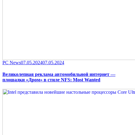
Category
Posted
PC News
07.05.2024
07.05.2024
on
Великолепная реклама автомобильной интернет —
площадки «Дром» в стиле NFS: Most Wanted