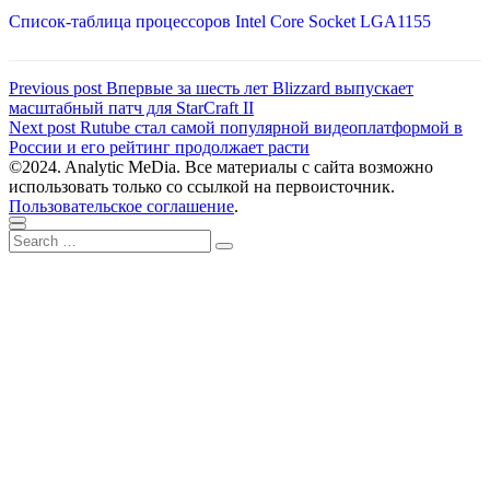
Список-таблица процессоров Intel Core Socket LGA1155
Навигация
Previous
Previous post
Впервые за шесть лет Blizzard выпускает
post:
масштабный патч для StarCraft II
по
Next
Next post
Rutube стал самой популярной видеоплатформой в
записям
post:
России и его рейтинг продолжает расти
©2024. Analytic MeDia. Все материалы с сайта возможно
использовать только со ссылкой на первоисточник.
Пользовательское соглашение
.
Scroll
Close
Search
to
Search
for:
top