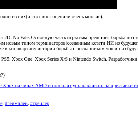
один из них(и этот пост оценили очень многие):
or 2D: No Fate. Основную часть игры нам предстоит борьба по 
ым новым типом терминаторов(созданным кстати ИИ из будущего)
ие в кинокартину истории борьбы с посланником машин из буду
4, PS5, Xbox One, Xbox Series X/S и Nintendo Switch. Разработ
е?)
вые Xbox на чипах AMD и позволит устанавливать на приставки 
te
,
#геймплей
,
#трейлер