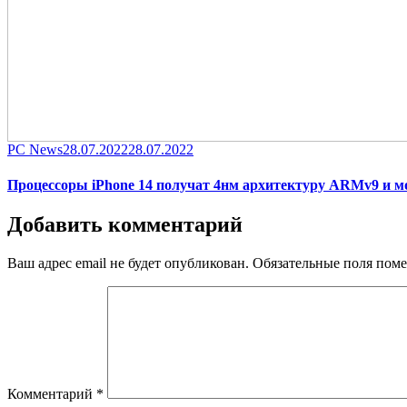
Category
Posted
PC News
28.07.2022
28.07.2022
on
Процессоры iPhone 14 получат 4нм архитектуру ARMv9 и 
Добавить комментарий
Ваш адрес email не будет опубликован.
Обязательные поля пом
Комментарий
*