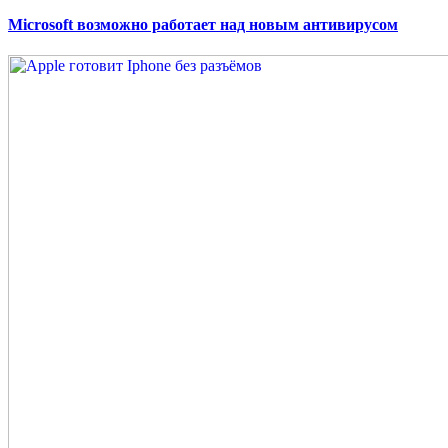
on
Microsoft возможно работает над новым антивирусом