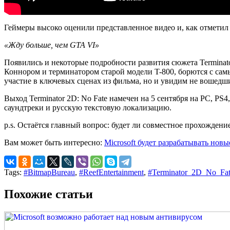
Геймеры высоко оценили представленное видео и, как отметил 
«Жду больше, чем GTA VI»
Появились и некоторые подробности развития сюжета Terminat
Коннором и терминатором старой модели T-800, борются с сам
участие в ключевых сценах из фильма, но и увидим не вошедш
Выход Terminator 2D: No Fate намечен на 5 сентября на PC, PS
саундтреки и русскую текстовую локализацию.
p.s. Остаётся главный вопрос: будет ли совместное прохождени
Вам может быть интересно:
Microsoft будет разрабатывать но
Tags:
#BitmapBureau
,
#ReefEntertainment
,
#Terminator_2D_No_Fa
Похожие статьи