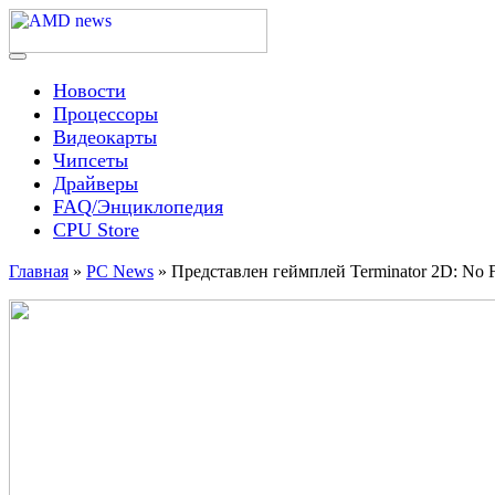
Skip
to
content
Menu
AMD news
Новости
Процессоры
Видеокарты
Чипсеты
Драйверы
FAQ/Энциклопедия
CPU Store
Главная
»
PC News
»
Представлен геймплей Terminator 2D: No 