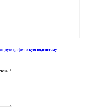
мощную графическую подсистему
ечены
*