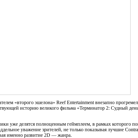
дателем «второго эшелона» Reef Entertainment внезапно прогрем
овествующей историю великого фильма «Терминатор 2: Судный д
тчики уже делятся полноценным геймплеем, в рамках которого п
ддельное уважение зрителей, не только показывая лучшие Contr
вая именно развитие 2D — жанра.