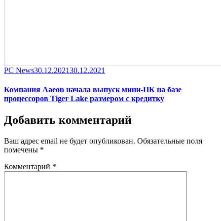
Category
Posted
PC News
30.12.2021
30.12.2021
on
Компания Aaeon начала выпуск мини-ПК на базе
процессоров Tiger Lake размером с кредитку
Добавить комментарий
Ваш адрес email не будет опубликован.
Обязательные поля
помечены
*
Комментарий
*