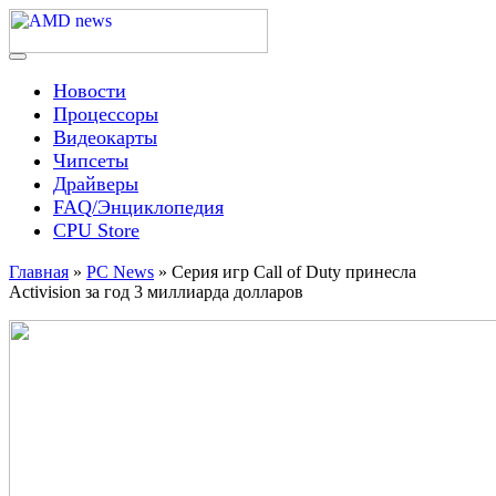
Skip
to
content
Menu
AMD news
Новости
Процессоры
Видеокарты
Чипсеты
Драйверы
FAQ/Энциклопедия
CPU Store
Главная
»
PC News
»
Серия игр Call of Duty принесла
Activision за год 3 миллиарда долларов