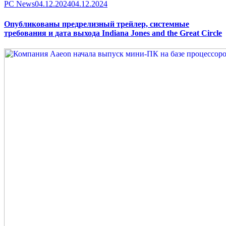
Category
Posted
PC News
04.12.2024
04.12.2024
on
Опубликованы предрелизный трейлер, системные
требования и дата выхода Indiana Jones and the Great Circle