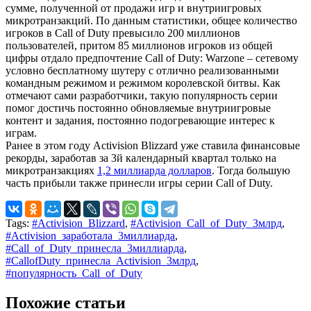
сумме, полученной от продажи игр и внутриигровых
микротранзакций. По данным статистики, общее количество
игроков в Call of Duty превысило 200 миллионов
пользователей, притом 85 миллионов игроков из общей
цифры отдало предпочтение Call of Duty: Warzone – сетевому
условно бесплатному шутеру с отлично реализованными
командным режимом и режимом королевской битвы. Как
отмечают сами разработчики, такую популярность серии
помог достичь постоянно обновляемые внутриигровые
контент и задания, постоянно подогревающие интерес к
играм.
Ранее в этом году Activision Blizzard уже ставила финансовые
рекорды, заработав за 3й календарный квартал только на
микротранзакциях
1,2 миллиарда долларов
. Тогда большую
часть прибыли также принесли игры серии Call of Duty.
Tags:
#Activision_Blizzard
,
#Activision_Call_of_Duty_3млрд
,
#Activision_заработала_3миллиарда
,
#Call_of_Duty_принесла_3миллиарда
,
#CallofDuty_принесла_Activision_3млрд
,
#популярность_Call_of_Duty
Похожие статьи