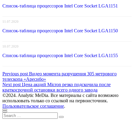
Список-таблица процессоров Intel Core Socket LGA1151
11.07.2020
Список-таблица процессоров Intel Core Socket LGA1150
10.07.2020
Список-таблица процессоров Intel Core Socket LGA1155
Навигация
Previous
Previous post
Видео момента разрушения 305 метрового
post:
телескопа «Аресибо»
по
Next
Next post
Цена акций Micron резко подскочила после
записям
post:
краткосрочной остановки всего одного завода
©2024. Analytic MeDia. Все материалы с сайта возможно
использовать только со ссылкой на первоисточник.
Пользовательское соглашение
.
Scroll
Close
Search
to
Search
for:
top