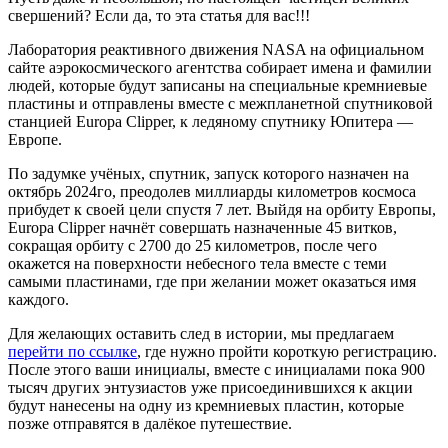
свершений? Если да, то эта статья для вас!!!
Лаборатория реактивного движения NASA на официальном
сайте аэрокосмического агентства собирает имена и фамилии
людей, которые будут записаны на специальные кремниевые
пластины и отправлены вместе с межпланетной спутниковой
станцией Europa Clipper, к ледяному спутнику Юпитера —
Европе.
По задумке учёных, спутник, запуск которого назначен на
октябрь 2024го, преодолев миллиарды километров космоса
прибудет к своей цели спустя 7 лет. Выйдя на орбиту Европы,
Europa Clipper начнёт совершать назначенные 45 витков,
сокращая орбиту с 2700 до 25 километров, после чего
окажется на поверхности небесного тела вместе с теми
самыми пластинами, где при желании может оказаться имя
каждого.
Для желающих оставить след в истории, мы предлагаем
перейти по ссылке
, где нужно пройти короткую регистрацию.
После этого ваши инициалы, вместе с инициалами пока 900
тысяч других энтузиастов уже присоединившихся к акции
будут нанесены на одну из кремниевых пластин, которые
позже отправятся в далёкое путешествие.