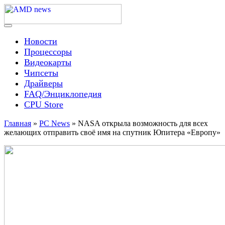
Skip
to
content
Menu
AMD news
Новости
Процессоры
Видеокарты
Чипсеты
Драйверы
FAQ/Энциклопедия
CPU Store
Главная
»
PC News
»
NASA открыла возможность для всех
желающих отправить своё имя на спутник Юпитера «Европу»