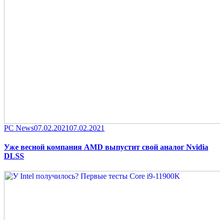
Category
Posted
PC News
07.02.2021
07.02.2021
on
Уже весной компания AMD выпустит свой аналог Nvidia
DLSS