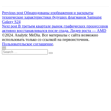
Навигация
Previous
Previous post
Обнародованы изображения и раскрыты
post:
технические характеристики будущих флагманов Samsung
по
Galaxy S24
записям
Next
Next post
В третьем квартале рынок графических процессоров
post:
активно восстанавливался после спада. Лидер роста — AMD
©2024. Analytic MeDia. Все материалы с сайта возможно
использовать только со ссылкой на первоисточник.
Пользовательское соглашение
.
Scroll
Close
Search
to
Search
for:
top