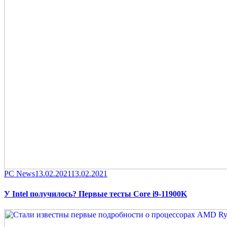
Category
Posted
PC News
13.02.2021
13.02.2021
on
У Intel получилось? Первые тесты Core i9-11900K