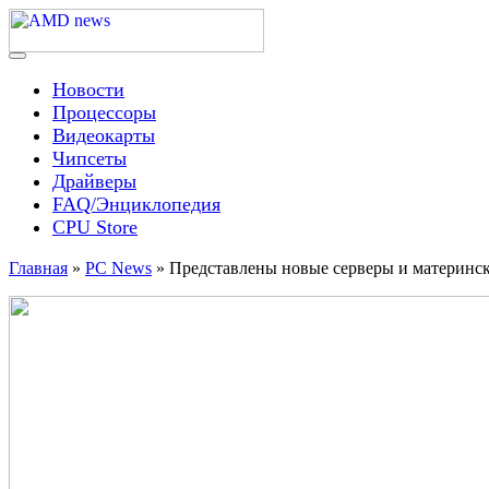
Skip
to
content
Menu
AMD news
Новости
Процессоры
Видеокарты
Чипсеты
Драйверы
FAQ/Энциклопедия
CPU Store
Главная
»
PC News
»
Представлены новые серверы и материнск