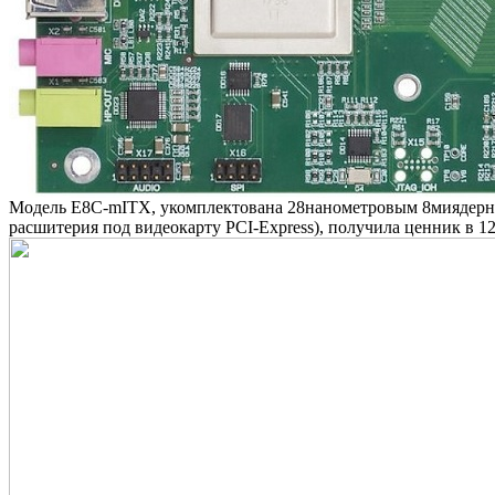
Модель Е8С-mITX, укомплектована 28нанометровым 8миядерным
расшитерия под видеокарту PCI-Express), получила ценник в 1