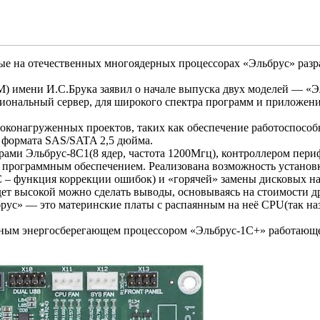
ные на отечественных многоядерных процессорах «Эльбрус» р
мени И.С.Брука заявил о начале выпуска двух моделей — «Эль
ональный сервер, для широкого спектра программ и приложени
конагруженных проектов, таких как обеспечение работоспособн
й формата SAS/SATA 2,5 дюйма.
рами Эльбрус-8С1(8 ядер, частота 1200Мгц), контроллером пе
 программным обеспечением. Реализована возможность установ
CC – функция коррекции ошибок) и «горячей» замены дисковых н
будет высокой можно сделать выводы, основываясь на стоимост
рус» — это материнские платы с распаянным на неё CPU(так н
ным энергосберегающем процессором «Эльбрус-1С+» работающе