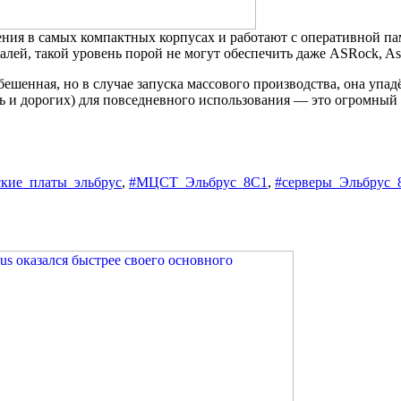
ения в самых компактных корпусах и работают с оперативной па
лей, такой уровень порой не могут обеспечить даже ASRock, Asu
шенная, но в случае запуска массового производства, она упадё
ть и дорогих) для повседневного использования — это огромный
ские_платы_эльбрус
,
#МЦСТ_Эльбрус_8С1
,
#серверы_Эльбрус_