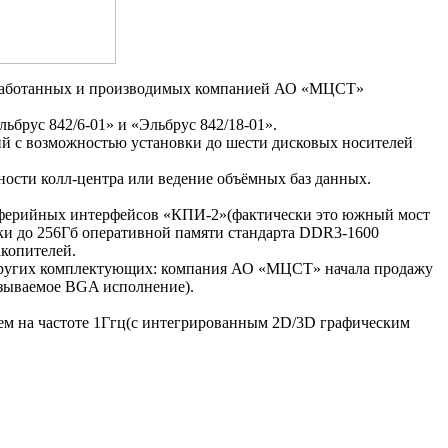
азработанных и производимых компанией АО «МЦСТ»
брус 842/6-01» и «Эльбрус 842/18-01».
й с возможностью установки до шести дисковых носителей
ости колл-центра или ведение объёмных баз данных.
риферийных интерфейсов «КПИ-2»(фактически это южный мост
ки до 256Гб оперативной памяти стандарта DDR3-1600
акопителей.
и других комплектующих: компания АО «МЦСТ» начала продажу
азываемое BGA исполнение).
м на частоте 1Ггц(с интегрированным 2D/3D графическим