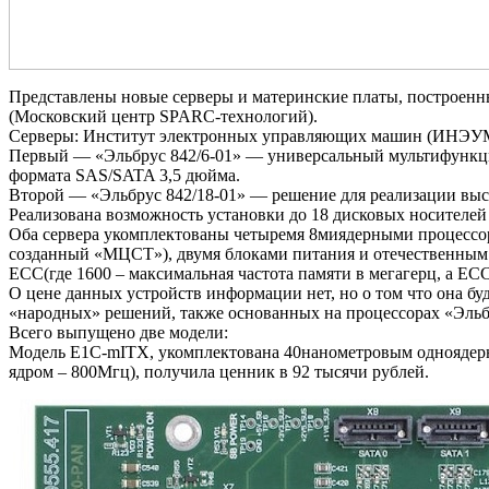
Представлены новые серверы и материнские платы, построен
(Московский центр SPARC-технологий).
Серверы: Институт электронных управляющих машин (ИНЭУМ) и
Первый — «Эльбрус 842/6-01» — универсальный мультифункци
формата SAS/SATA 3,5 дюйма.
Второй — «Эльбрус 842/18-01» — решение для реализации высо
Реализована возможность установки до 18 дисковых носителе
Оба сервера укомплектованы четыремя 8миядерными процессо
созданный «МЦСТ»), двумя блоками питания и отечественным
ECC(где 1600 – максимальная частота памяти в мегагерц, а E
О цене данных устройств информации нет, но о том что она 
«народных» решений, также основанных на процессорах «Эльб
Всего выпущено две модели:
Модель E1С-mITX, укомплектована 40нанометровым одноядер
ядром – 800Мгц), получила ценник в 92 тысячи рублей.