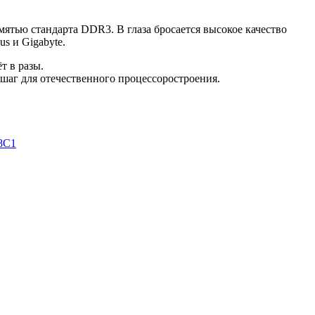
мятью стандарта DDR3. В глаза бросается высокое качество
s и Gigabyte.
т в разы.
 шаг для отечественного процессоростроения.
8С1