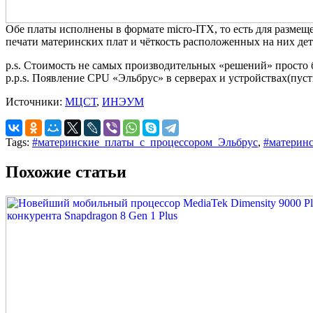
Обе платы исполнены в формате micro-ITX, то есть для размещ
печати материнских плат и чёткость расположенных на них дета
p.s. Стоимость не самых производительных «решений» просто бе
p.p.s. Появление CPU «Эльбрус» в серверах и устройствах(пус
Источники:
МЦСТ
,
ИНЭУМ
Tags:
#материнские_платы_с_процессором_Эльбрус
,
#материн
Похожие статьи