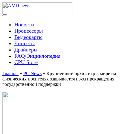
Skip
to
content
Menu
AMD news
Новости
Процессоры
Видеокарты
Чипсеты
Драйверы
FAQ/Энциклопедия
CPU Store
Главная
»
PC News
»
Крупнейший архив игр в мире на
физических носителях закрывается из-за прекращения
государственной поддержки