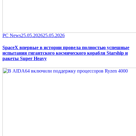
Category
Posted
PC News
25.05.2026
25.05.2026
on
SpaceX впервые в истории провела полностью успешные
испытания гигантского космического корабля Starship и
ракеты Super Heavy