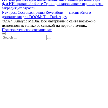
Навигация
post:
бум ИИ привлечёт более 7трлн долларов инвестиций и резко
по
закредитует отрасль
записям
Next
Next post
Состоялся релиз Revelations — масштабного
post:
дополнения для DOOM: The Dark Ages
©2024. Analytic MeDia. Все материалы с сайта возможно
использовать только со ссылкой на первоисточник.
Пользовательское соглашение
.
Scroll
Close
Search
to
Search
for:
top