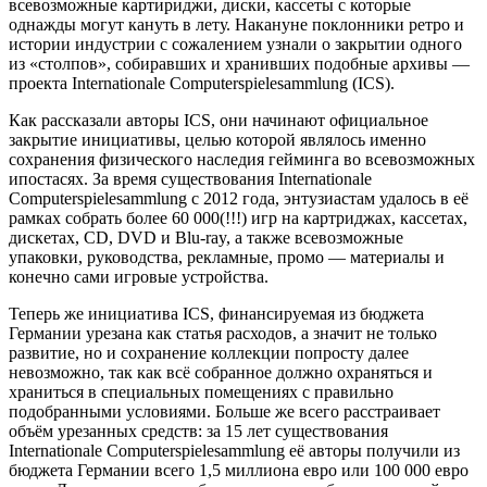
всевозможные картириджи, диски, кассеты с которые
однажды могут кануть в лету. Накануне поклонники ретро и
истории индустрии с сожалением узнали о закрытии одного
из «столпов», собиравших и хранивших подобные архивы —
проекта Internationale Computerspielesammlung (ICS).
Как рассказали авторы ICS, они начинают официальное
закрытие инициативы, целью которой являлось именно
сохранения физического наследия гейминга во всевозможных
ипостасях. За время существования Internationale
Computerspielesammlung с 2012 года, энтузиастам удалось в её
рамках собрать более 60 000(!!!) игр на картриджах, кассетах,
дискетах, CD, DVD и Blu-ray, а также всевозможные
упаковки, руководства, рекламные, промо — материалы и
конечно сами игровые устройства.
Теперь же инициатива ICS, финансируемая из бюджета
Германии урезана как статья расходов, а значит не только
развитие, но и сохранение коллекции попросту далее
невозможно, так как всё собранное должно охраняться и
храниться в специальных помещениях с правильно
подобранными условиями. Больше же всего расстраивает
объём урезанных средств: за 15 лет существования
Internationale Computerspielesammlung её авторы получили из
бюджета Германии всего 1,5 миллиона евро или 100 000 евро