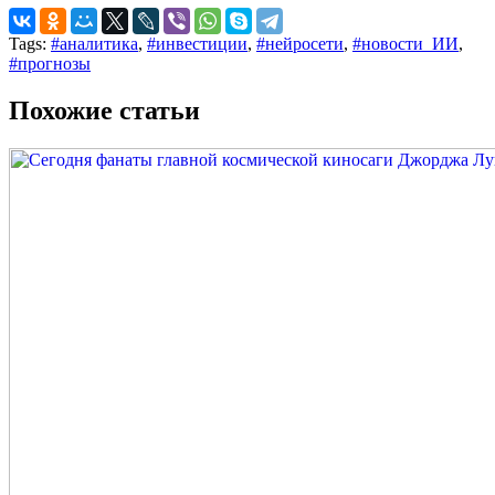
Tags:
#аналитика
,
#инвестиции
,
#нейросети
,
#новости_ИИ
,
#прогнозы
Похожие статьи