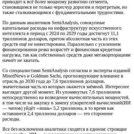
приводит к всё более мощному развитию сегмента,
становящимся не только чересчур дорогим и перегретым, но
также сталкивающимся с фундаментальными трудностями.
По данным аналитиков SemiAnalysis, совокупные
капитальные расходы на инфраструктуру искусственного
интеллекта в период с 2024 по 2029 годы достигнут 11,1
триллионов долларов, притом абсолютная часть из этих
средств ещё не инвестирована. Параллельно с усилением
финансирования резко возрастёт и финансовая кредитная
нагрузка, так как собственных средств даже мегакорпорациям
начнёт не хватать.
Со специалистами SemiAnalysis согласны и эксперты изданий
MixedNews и Goldman Sachs, прогнозирующие вливание в
отрасль до 2030 года до 7,6 триллионов долларов,
значительная часть из которых окажется заёмной. Интереснее
выглядит другой момент. Из упомянутых 7,6 триллионов
непосредственно на возведение вычислительных мощностей,
в том числе на закупку и замену ускорителей вычислений(ИИ
— чипов) уйдёт «лишь» 5,2 триллиона, в то время как
оставшиеся 2,4 триллиона долларов — это сторонние
расходы.
Все без исключения аналитики сходятся в едином: строящие