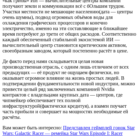
«как грибы» ИИ — вычислительные центры компании
получают земли и коммуникации всё с бОльшим трудом.
Участки местности не мешающие населению(дата — центры
очень шумны), подвод огромных объёмов воды для
охлаждения графических процессоров и конечно
электричество, именно на эти составляющие в ближайшее
время потребуют до трети от общих расходов. Соответственно
каждый обеспеченный стабильной экосистемой ИИ —
вычислительный центр становится критическим активом,
своеобразным заводом, который постепенно растёт в цене.
Де факто перед нами складывается целая новая
производственная отрасль, с одним лишь отличием от всех
предыдущих — её продукт не ощущаем физически, но
оказывает огромное влияние на жизнь простых людей. В
подтверждении фундаментальности новой индустрии, можно
привести целый ряд заключенных компанией Nvidia
контрактов с владельцами крупных дата — центров, где
чипмейкер обеспечивает тех полной
инфраструктурой(фактически кредитуя), а взамен поучает
часть прибыли и совершает на мощностях необходимые ей
расчёты.
Вам может быть интересно:
Представлен геймплей гонок Star
Wars: Galactic Racer — ремейка Star Wars Episode I: Racer