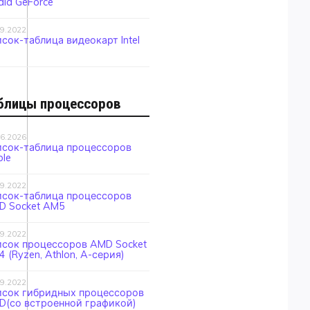
dia GeForce
09.2022
сок-таблица видеокарт Intel
блицы процессоров
06.2026
исок-таблица процессоров
le
09.2022
исок-таблица процессоров
D Socket AM5
09.2022
исок процессоров AMD Socket
 (Ryzen, Athlon, A-серия)
09.2022
исок гибридных процессоров
D(со встроенной графикой)