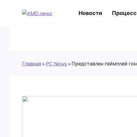
Skip
to
AMD news
Новости
Процес
content
Главная
»
PC News
»
Представлен геймплей гонок