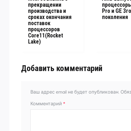
прекращении
процессоры
производства и
Pro и GE 3г
сроках окончания
поколения
поставок
процессоров
Core11(Rocket
Lake)
Добавить комментарий
Ваш адрес email не будет опубликован.
Обя
Комментарий
*