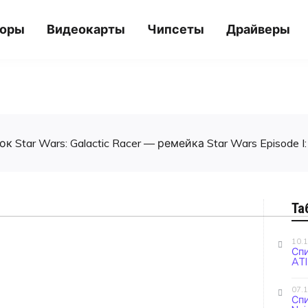
соры
Видеокарты
Чипсеты
Драйверы
 Star Wars: Galactic Racer — ремейка Star Wars Episode I:
Та
10.
Сп
ATI
07.
Сп