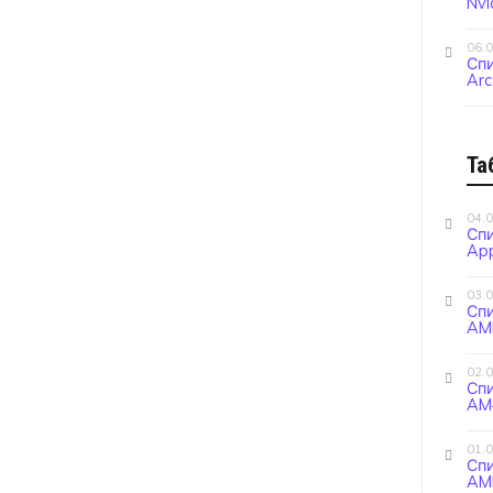
Nvi
06.
Спи
Arc
Та
04.
Сп
App
03.
Сп
AM
02.
Сп
AM4
01.
Сп
AM