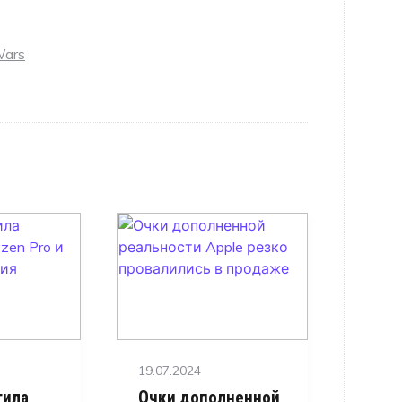
Wars
Posted
19.07.2024
on
тила
Очки дополненной