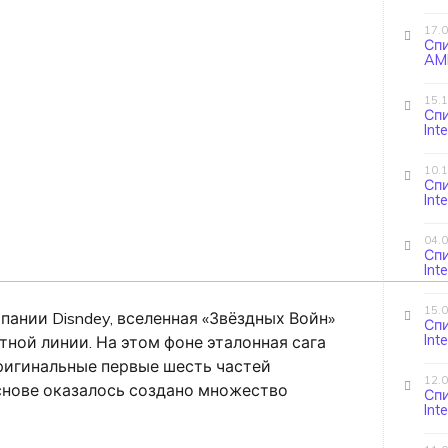
17.
Сп
AMD
15.
Сп
Int
10.
Сп
Int
04.
Сп
Int
15.
ании Disndey, вселенная «Звёздных Войн»
Сп
Int
тной линии. На этом фоне эталонная сага
оригинальные первые шесть частей
12.
снове оказалось создано множество
Сп
Int