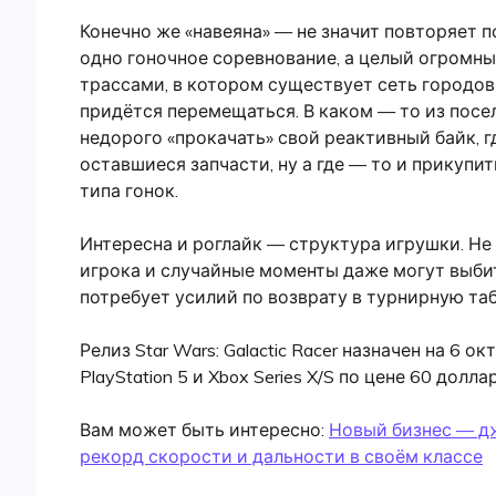
Конечно же «навеяна» — не значит повторяет п
одно гоночное соревнование, а целый огромн
трассами, в котором существует сеть городо
придётся перемещаться. В каком — то из посе
недорого «прокачать» свой реактивный байк, 
оставшиеся запчасти, ну а где — то и прикупи
типа гонок.
Интересна и роглайк — структура игрушки. Не
игрока и случайные моменты даже могут выбит
потребует усилий по возврату в турнирную та
Релиз Star Wars: Galactic Racer назначен на 6 о
PlayStation 5 и Xbox Series X/S по цене 60 долл
Вам может быть интересно:
Новый бизнес — дж
рекорд скорости и дальности в своём классе