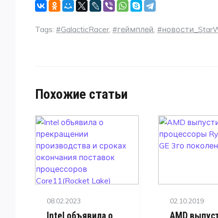
Tags:
#GalacticRacer
,
#геймплей
,
#новости_Star
Похожие статьи
Posted
Posted
08.02.2023
02.10.2019
on
on
Intel объявила о
AMD выпус