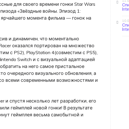
11.
сные для своего времени гонки Star Wars
Сп
Int
 эпизода «Звёздные войны. Эпизод 1:
г ярчайшего момента фильма — гонок на
10.
Сп
Int
сив и динамичен, что моментально
I: Racer оказался портирован на множество
им с PS2), PlayStation 4(совместим с PS5),
 Nintendo Switch и с визуальной адаптацией
 обратить на него самое пристальное
сто очередного визуального обновления, а
 со всеми современными возможностями и
cer и спустя несколько лет разработки, его
или геймплей новой гонки! В результате
инут геймплея весьма самобытной и