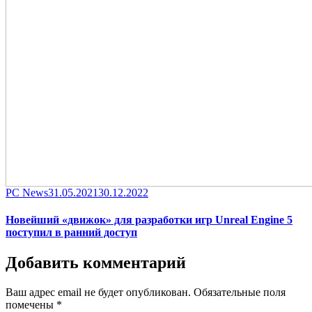
Category
Posted
PC News
31.05.2021
30.12.2022
on
Новейший «движок» для разработки игр Unreal Engine 5
поступил в ранний доступ
Добавить комментарий
Ваш адрес email не будет опубликован.
Обязательные поля
помечены
*