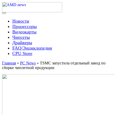
Skip
to
content
Menu
AMD news
Новости
Процессоры
Видеокарты
Чипсеты
Драйверы
FAQ/Энциклопедия
CPU Store
Главная
»
PC News
»
TSMC запустила отдельный завод по
сборке чиплетной продукции