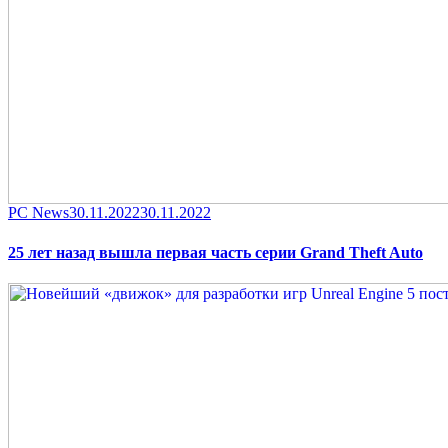
Category
Posted
PC News
30.11.2022
30.11.2022
on
25 лет назад вышла первая часть серии Grand Theft Auto