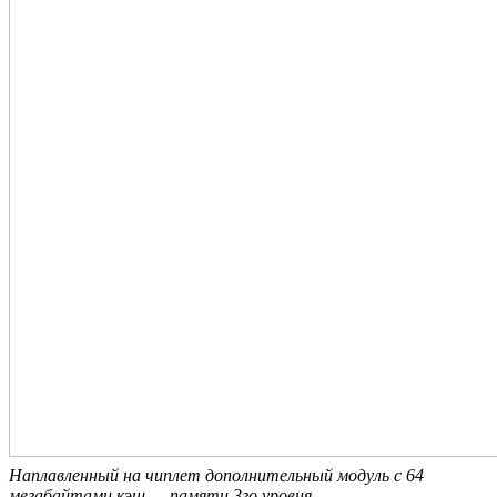
Наплавленный на чиплет дополнительный модуль с 64
мегабайтами кэш — памяти 3го уровня.