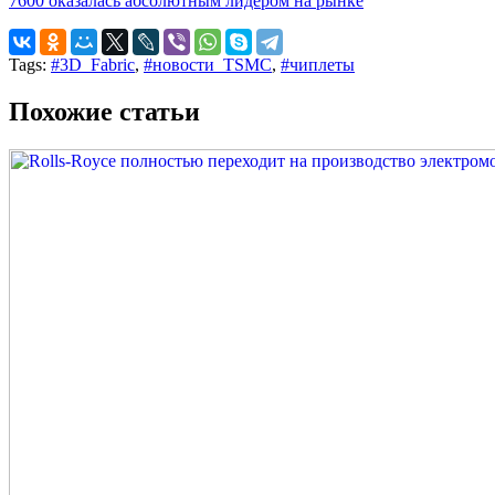
7600 оказалась абсолютным лидером на рынке
Tags:
#3D_Fabric
,
#новости_TSMC
,
#чиплеты
Похожие статьи