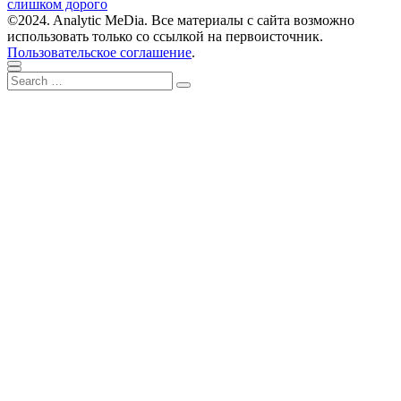
слишком дорого
©2024. Analytic MeDia. Все материалы с сайта возможно
использовать только со ссылкой на первоисточник.
Пользовательское соглашение
.
Scroll
Close
Search
to
Search
for:
top