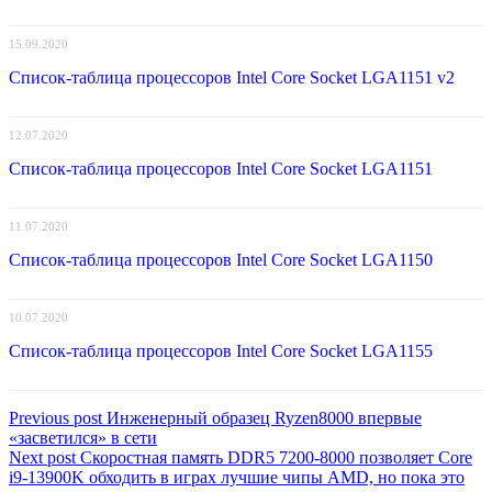
15.09.2020
Список-таблица процессоров Intel Core Socket LGA1151 v2
12.07.2020
Список-таблица процессоров Intel Core Socket LGA1151
11.07.2020
Список-таблица процессоров Intel Core Socket LGA1150
10.07.2020
Список-таблица процессоров Intel Core Socket LGA1155
Навигация
Previous
Previous post
Инженерный образец Ryzen8000 впервые
post:
«засветился» в сети
по
Next
Next post
Скоростная память DDR5 7200-8000 позволяет Core
записям
post:
i9-13900K обходить в играх лучшие чипы AMD, но пока это