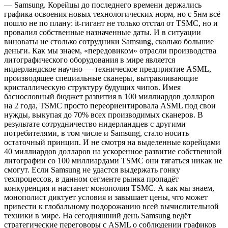
— Samsung. Корейцы до последнего времени держались
графика освоения новых технологических норм, но с 5нм всё
пошло не по плану: it-гигант не только отстал от TSMC, но и
провалил собственные назначенные даты. И в ситуации
виноваты не столько сотрудники Samsung, сколько большие
деньги. Как мы знаем, «передовиком» отрасли производства
литографического оборудования в мире является
нидерландское научно — техническое предприятие ASML,
производящее специальные сканеры, вытравливающие
кристаллическую структуру будущих чипов. Имея
баснословный бюджет развития в 100 миллиардов долларов
на 2 года, TSMC просто переориентировала ASML под свои
нужды, выкупая до 70% всех производимых сканеров. В
результате сотрудничество нидерландцев с другими
потребителями, в том числе и Samsung, стало носить
остаточный принцип. И не смотря на выделенные корейцами
40 миллиардов долларов на ускоренное развитие собственной
литографии со 100 миллиардами TSMC они тягаться никак не
смогут. Если Samsung не удастся выдержать гонку
техпроцессов, в данном сегменте рынка пропадёт
конкуренция и настанет монополия TSMC. А как мы знаем,
монополист диктует условия и завышает цены, что может
привести к глобальному подорожанию всей вычислительной
техники в мире. На сегодняшний день Samsung ведёт
стратегические переговоры с ASML о соблюдении графиков