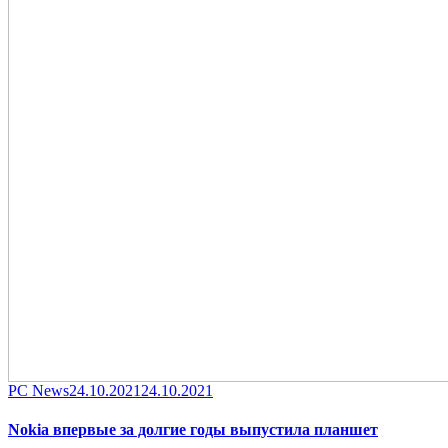
Category
Posted
PC News
24.10.2021
24.10.2021
on
Nokia впервые за долгие годы выпустила планшет