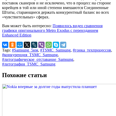
поставок сканеров и не исключено, что в процесс на стороне
корейцев в той или иной степени вмешаются Соединенные
Штаты, старающиеся держать конкурентный баланс во всех
«чувствительных» сферах.
Вам может быть интересно:
Появилось видео сравнения
графики оригинального Metro Exodus с переизданием
Enhanced Edition
Tags:
#Samsung_5нм
,
#TSMC_Samsung
,
#гонка_техпроцессов
,
#конкуренция_TSMC_Samsung
,
#литографическое_отставание_Samsung
,
#литография_TSMC_Samsung
Похожие статьи