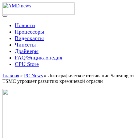
Skip
to
content
Menu
AMD news
Новости
Процессоры
Видеокарты
Чипсеты
Драйверы
FAQ/Энциклопедия
CPU Store
Главная
»
PC News
»
Литографическое отставание Samsung от
TSMC угрожает развитию кремниевой отрасли