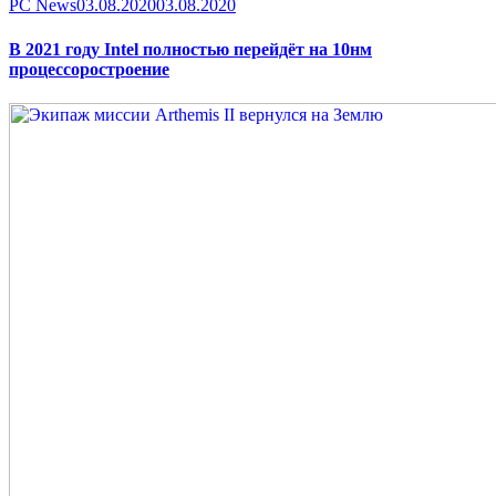
Category
Posted
PC News
03.08.2020
03.08.2020
on
В 2021 году Intel полностью перейдёт на 10нм
процессоростроение