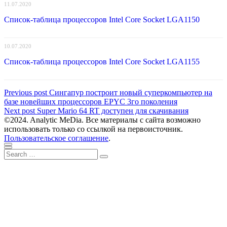
11.07.2020
Список-таблица процессоров Intel Core Socket LGA1150
10.07.2020
Список-таблица процессоров Intel Core Socket LGA1155
Навигация
Previous
Previous post
Сингапур построит новый суперкомпьютер на
post:
базе новейших процессоров EPYC 3го поколения
по
Next
Next post
Super Mario 64 RT доступен для скачивания
записям
post:
©2024. Analytic MeDia. Все материалы с сайта возможно
использовать только со ссылкой на первоисточник.
Пользовательское соглашение
.
Scroll
Close
Search
to
Search
for:
top