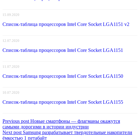
15.09.2020
Список-таблица процессоров Intel Core Socket LGA1151 v2
12.07.2020
Список-таблица процессоров Intel Core Socket LGA1151
11.07.2020
Список-таблица процессоров Intel Core Socket LGA1150
10.07.2020
Список-таблица процессоров Intel Core Socket LGA1155
Навигация
Previous
Previous post
Новые смартфоны — флагманы окажутся
post:
самыми дорогими в истории индустрии
по
Next
Next post
Samsung разрабатывает твердотельные накопители
записям
post:
ёмкостью 1 петабайт