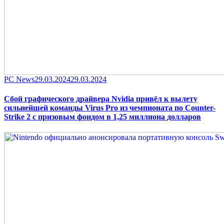
Category
Posted
PC News
29.03.2024
29.03.2024
on
Сбой графического драйвера Nvidia привёл к вылету
сильнейшей команды Virus Pro из чемпионата по Counter-
Strike 2 с призовым фондом в 1,25 миллиона долларов