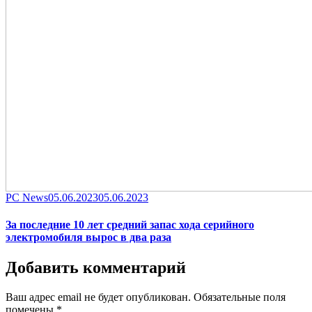
Category
Posted
PC News
05.06.2023
05.06.2023
on
За последние 10 лет средний запас хода серийного
электромобиля вырос в два раза
Добавить комментарий
Ваш адрес email не будет опубликован.
Обязательные поля
помечены
*