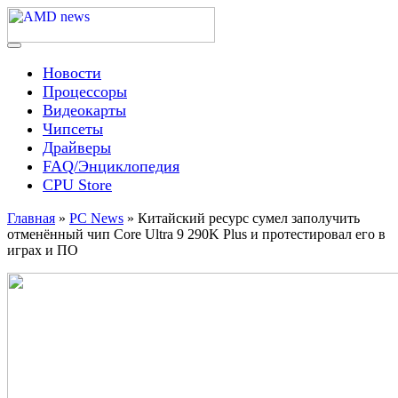
Skip
to
content
Menu
AMD news
Новости
Процессоры
Видеокарты
Чипсеты
Драйверы
FAQ/Энциклопедия
CPU Store
Главная
»
PC News
»
Китайский ресурс сумел заполучить
отменённый чип Core Ultra 9 290K Plus и протестировал его в
играх и ПО