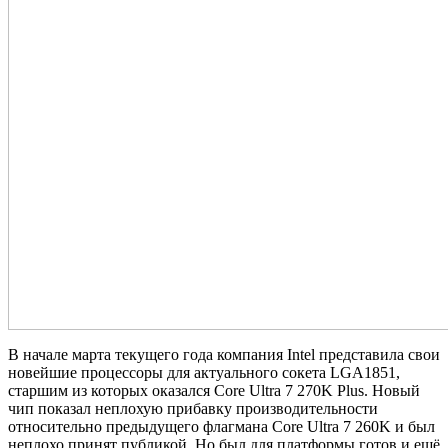
В начале марта текущего года компания Intel представила свои
новейшие процессоры для актуального сокета LGA1851,
старшим из которых оказался Core Ultra 7 270K Plus. Новый
чип показал неплохую прибавку производительности
относительно предыдущего флагмана Core Ultra 7 260K и был
неплохо принят публикой. Но был для платформы готов и ещё