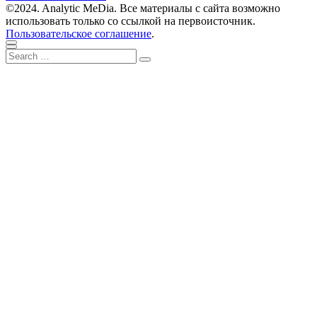
©2024. Analytic MeDia. Все материалы с сайта возможно
использовать только со ссылкой на первоисточник.
Пользовательское соглашение
.
Scroll
Close
Search
to
Search
for:
top