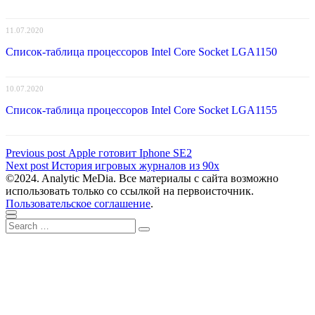
11.07.2020
Список-таблица процессоров Intel Core Socket LGA1150
10.07.2020
Список-таблица процессоров Intel Core Socket LGA1155
Навигация
Previous
Previous post
Apple готовит Iphone SE2
Next
post:
Next post
История игровых журналов из 90х
по
post:
©2024. Analytic MeDia. Все материалы с сайта возможно
записям
использовать только со ссылкой на первоисточник.
Пользовательское соглашение
.
Scroll
Close
Search
to
Search
for:
top