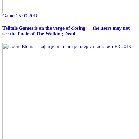
Category
Posted
Games
25.09.2018
on
Telltale Games is on the verge of closing — the users may not
see the finale of The Walking Dead