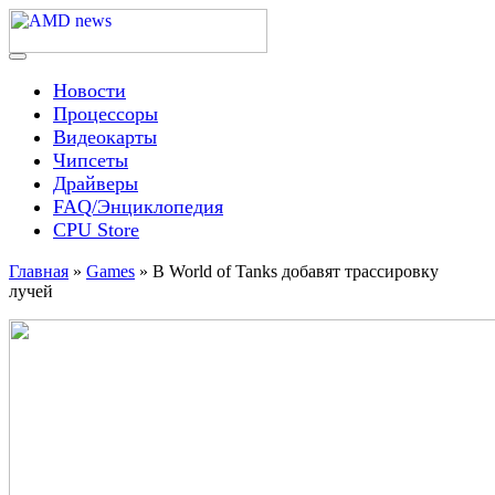
Skip
to
content
Menu
AMD news
Новости
Процессоры
Видеокарты
Чипсеты
Драйверы
FAQ/Энциклопедия
CPU Store
Главная
»
Games
»
В World of Tanks добавят трассировку
лучей