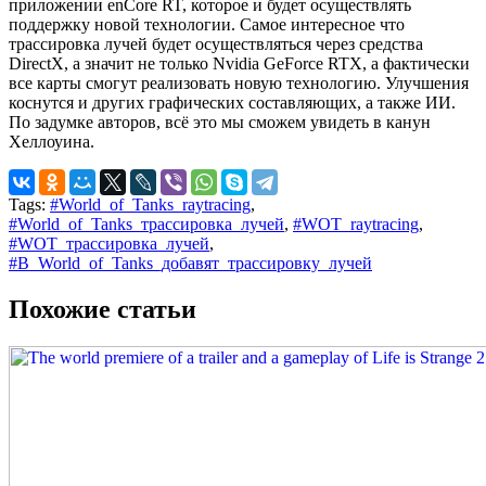
приложении enСore RT, которое и будет осуществлять
поддержку новой технологии. Самое интересное что
трассировка лучей будет осуществляться через средства
DirectX, а значит не только Nvidia GeForce RTX, а фактически
все карты смогут реализовать новую технологию. Улучшения
коснутся и других графических составляющих, а также ИИ.
По задумке авторов, всё это мы сможем увидеть в канун
Хеллоуина.
Tags:
#World_of_Tanks_raytracing
,
#World_of_Tanks_трассировка_лучей
,
#WOT_raytracing
,
#WOT_трассировка_лучей
,
#В_World_of_Tanks_добавят_трассировку_лучей
Похожие статьи