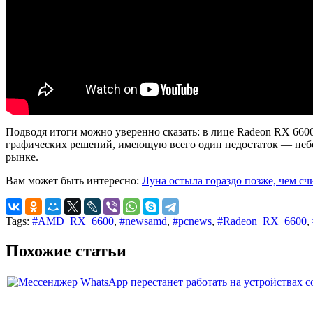
Подводя итоги можно уверенно сказать: в лице Radeon RX 660
графических решений, имеющую всего один недостаток — небо
рынке.
Вам может быть интересно:
Луна остыла гораздо позже, чем сч
Tags:
#AMD_RX_6600
,
#newsamd
,
#pcnews
,
#Radeon_RX_6600
,
Похожие статьи