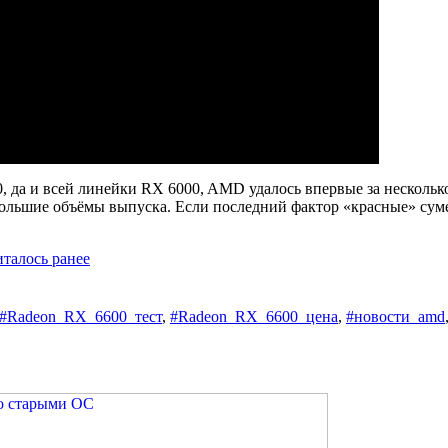
0, да и всей линейки RX 6000, AMD удалось впервые за несколь
льшие объёмы выпуска. Если последний фактор «красные» суме
италось ранее
#Radeon_RX_6600_тест
,
#Radeon_RX_6600_цена
,
#новости_amd