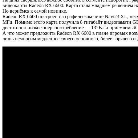
видеокарты Radeon RX 6600. Карта стала младшем решением н
Но вернёмся к самой новинке.
Radeon RX 6600 построен на графическом чипе Navi23 XL, нес
МГц. Помимо этого карта получила 8 гигабайт видеопамяти G
достаточно низкое энергопотребление — 132Вт и приемлемый 
А что может предложить Radeon RX 6600 в плане игровых возм
лишь немногим медленнее своего основного, более горячего и