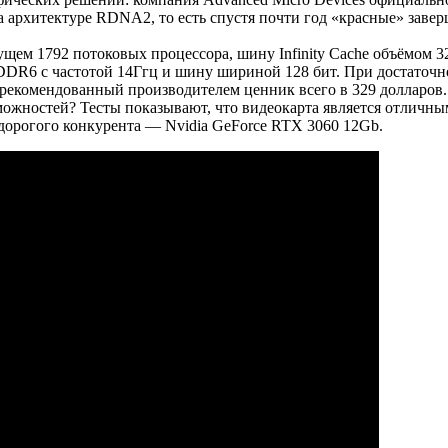
а архитектуре RDNA2, то есть спустя почти год «красные» заве
ущем 1792 потоковых процессора, шину Infinity Cache объёмом 
DDR6 с частотой 14Ггц и шину шириной 128 бит. При достаточн
рекомендованный производителем ценник всего в 329 долларов.
ожностей? Тесты показывают, что видеокарта является отличны
 дорогого конкурента — Nvidia GeForce RTX 3060 12Gb.