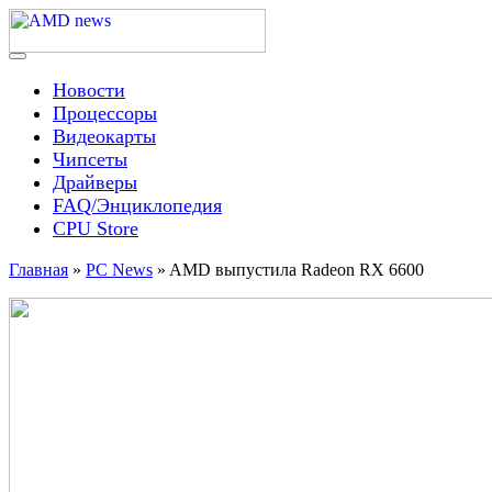
Skip
to
content
Menu
AMD news
Новости
Процессоры
Видеокарты
Чипсеты
Драйверы
FAQ/Энциклопедия
CPU Store
Главная
»
PC News
»
AMD выпустила Radeon RX 6600