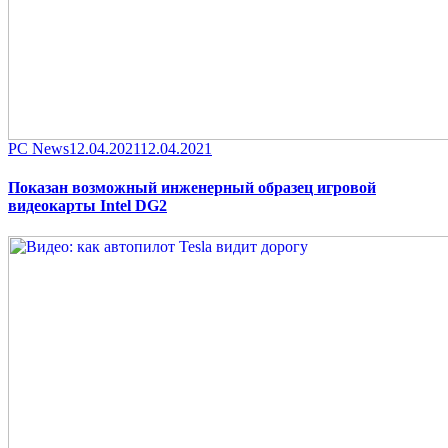
Category
Posted
PC News
12.04.2021
12.04.2021
on
Показан возможный инженерный образец игровой
видеокарты Intel DG2