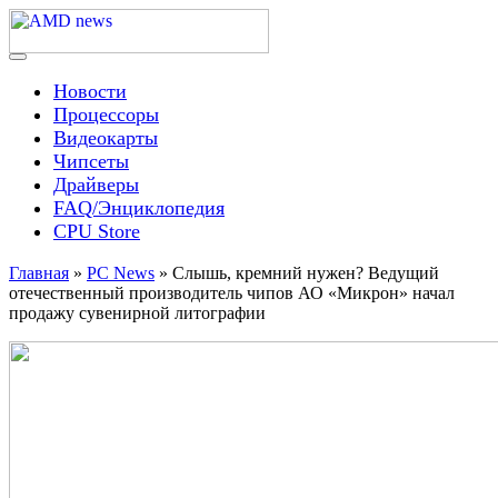
Skip
to
content
Menu
AMD news
Новости
Процессоры
Видеокарты
Чипсеты
Драйверы
FAQ/Энциклопедия
CPU Store
Главная
»
PC News
»
Слышь, кремний нужен? Ведущий
отечественный производитель чипов АО «Микрон» начал
продажу сувенирной литографии