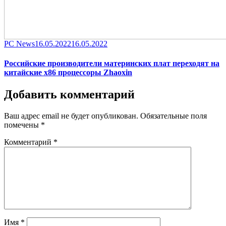
Category
Posted
PC News
16.05.2022
16.05.2022
on
Российские производители материнских плат переходят на
китайские x86 процессоры Zhaoxin
Добавить комментарий
Ваш адрес email не будет опубликован.
Обязательные поля
помечены
*
Комментарий
*
Имя
*