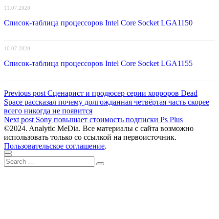
11.07.2020
Список-таблица процессоров Intel Core Socket LGA1150
10.07.2020
Список-таблица процессоров Intel Core Socket LGA1155
Навигация
Previous
Previous post
Сценарист и продюсер серии хорроров Dead
post:
Space рассказал почему долгожданная четвёртая часть скорее
по
всего никогда не появится
записям
Next
Next post
Sony повышает стоимость подписки Ps Plus
post:
©2024. Analytic MeDia. Все материалы с сайта возможно
использовать только со ссылкой на первоисточник.
Пользовательское соглашение
.
Scroll
Close
Search
to
Search
for:
top