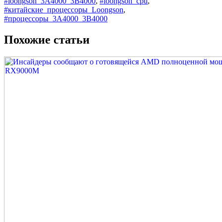
#loongson_3A4000_3B4000
,
#loongson_cpu
,
#китайские_процессоры_Loongson
,
#процессоры_3A4000_3B4000
Похожие статьи