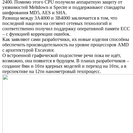
2400. Помимо этого CPU получили аппаратную защиту от
уязвимостей Meltdown и Spectre и поддерживают стандарты
шифрования MD5, AES и SHA.
Разница между 3A4000 и 3B4000 заключается в том, что
последний нацелен на сегмент сетевых технологий и
соответственно получил поддержку оперативной памяти ECC
– с функцией коррекции ошибок.
Как заявляют сами разработчики, их новые изделия способны
обеспечить производительность на уровне процессоров AMD
с архитектурой Excavator.
О встроенной графической подсистеме речи пока не идёт,
возможно, она появится в будущем. В планах разработчиков –
создание 8ми и 16ти ядерных моделей и переход на 16ти, а в
перспективе на 12ти нанометровый техпроцесс.