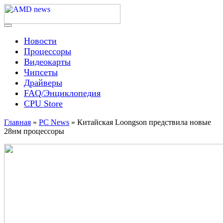
Skip
to
content
Menu
AMD news
Новости
Процессоры
Видеокарты
Чипсеты
Драйверы
FAQ/Энциклопедия
CPU Store
Главная
»
PC News
»
Китайская Loongson предствила новые
28нм процессоры