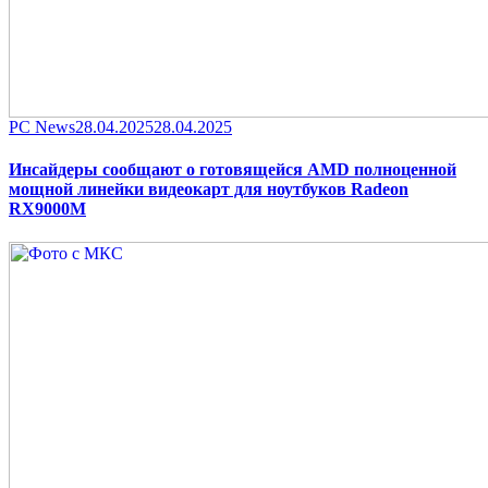
Category
Posted
PC News
28.04.2025
28.04.2025
on
Инсайдеры сообщают о готовящейся AMD полноценной
мощной линейки видеокарт для ноутбуков Radeon
RX9000M