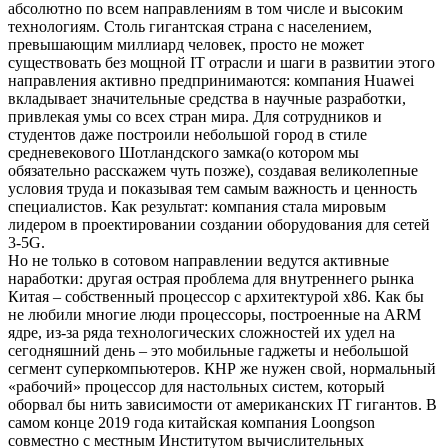
абсолютно по всем направлениям в том числе и высоким
технологиям. Столь гигантская страна с населением,
превышающим миллиард человек, просто не может
существовать без мощной IT отрасли и шаги в развитии этого
направления активно предпринимаются: компания Huawei
вкладывает значительные средства в научные разработки,
привлекая умы со всех стран мира. Для сотрудников и
студентов даже построили небольшой город в стиле
средневекового Шотландского замка(о котором мы
обязательно расскажем чуть позже), создавая великолепные
условия труда и показывая тем самым важность и ценность
специалистов. Как результат: компания стала мировым
лидером в проектировании создании оборудования для сетей
3-5G.
Но не только в сотовом направлении ведутся активные
наработки: другая острая проблема для внутреннего рынка
Китая – собственный процессор с архитектурой x86. Как бы
не любили многие люди процессоры, построенные на ARM
ядре, из-за ряда технологических сложностей их удел на
сегодняшний день – это мобильные гаджеты и небольшой
сегмент суперкомпьютеров. КНР же нужен свой, нормальный
«рабочий» процессор для настольных систем, который
оборвал бы нить зависимости от американских IT гигантов. В
самом конце 2019 года китайская компания Loongson
совместно с местным Институтом вычислительных