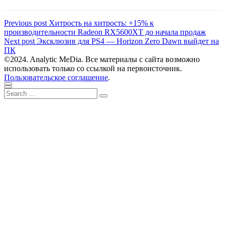
Навигация
Previous
Previous post
Хитрость на хитрость: +15% к
post:
производительности Radeon RX5600XT до начала продаж
по
Next
Next post
Эксклюзив для PS4 — Horizon Zero Dawn выйдет на
записям
post:
ПК
©2024. Analytic MeDia. Все материалы с сайта возможно
использовать только со ссылкой на первоисточник.
Пользовательское соглашение
.
Scroll
Close
Search
to
Search
for:
top