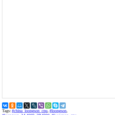
Tags:
#china_loongson_cpu
,
#loongson
,