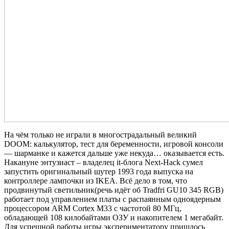
На чём только не играли в многострадальный великий
DOOM: калькулятор, тест для беременности, игровой консоли
— шарманке и кажется дальше уже некуда… оказывается есть.
Накануне энтузиаст – владелец it-блога Next-Hack сумел
запустить оригинальный шутер 1993 года выпуска на
контроллере лампочки из IKEA. Всё дело в том, что
продвинутый светильник(речь идёт об Tradfri GU10 345 RGB)
работает под управлением платы с распаянным одноядерным
процессором ARM Cortex M33 с частотой 80 МГц,
обладающей 108 килобайтами ОЗУ и накопителем 1 мегабайт.
Для успешной работы игры экспериментатору пришлось