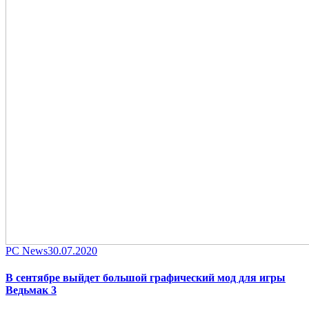
Category
Posted
PC News
30.07.2020
on
В сентябре выйдет большой графический мод для игры
Ведьмак 3