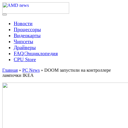
Skip
to
content
Menu
AMD news
Новости
Процессоры
Видеокарты
Чипсеты
Драйверы
FAQ/Энциклопедия
CPU Store
Главная
»
PC News
»
DOOM запустили на контроллере
лампочки IKEA