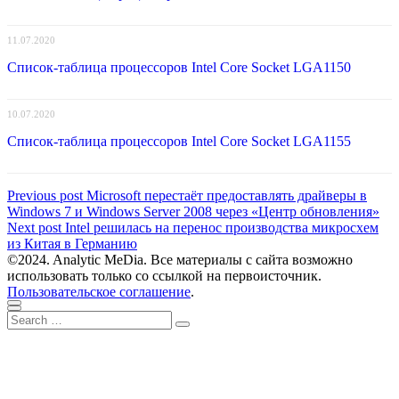
11.07.2020
Список-таблица процессоров Intel Core Socket LGA1150
10.07.2020
Список-таблица процессоров Intel Core Socket LGA1155
Навигация
Previous
Previous post
Microsoft перестаёт предоставлять драйверы в
post:
Windows 7 и Windows Server 2008 через «Центр обновления»
по
Next
Next post
Intel решилась на перенос производства микросхем
записям
post:
из Китая в Германию
©2024. Analytic MeDia. Все материалы с сайта возможно
использовать только со ссылкой на первоисточник.
Пользовательское соглашение
.
Scroll
Close
Search
to
Search
for:
top