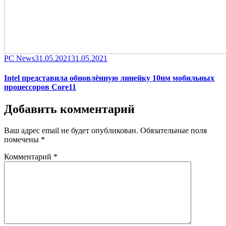
Category
Posted
PC News
31.05.2021
31.05.2021
on
Intel представила обновлённую линейку 10нм мобильных
процессоров Core11
Добавить комментарий
Ваш адрес email не будет опубликован.
Обязательные поля
помечены
*
Комментарий
*