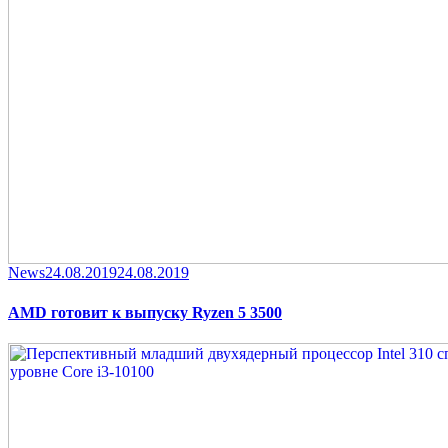
Category
Posted
News
24.08.2019
24.08.2019
on
AMD готовит к выпуску Ryzen 5 3500