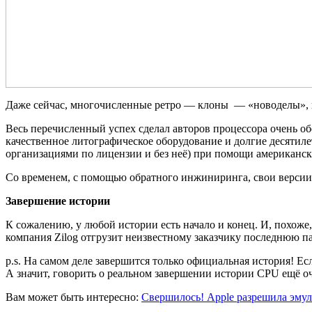
Даже сейчас, многочисленные ретро — клоны — «новоделы», 
Весь перечисленный успех сделал авторов процессора очень об
качественное литографическое оборудование и долгие десяти
организациями по лицензии и без неё) при помощи американски
Со временем, с помощью обратного инжиниринга, свои версии Z
Завершение истории
К сожалению, у любой истории есть начало и конец. И, похоже
компания Zilog отгрузит неизвестному заказчику последнюю па
p.s. На самом деле завершится только официальная история! Ес
А значит, говорить о реальном завершении истории CPU ещё оч
Вам может быть интересно:
Свершилось! Apple разрешила эмул