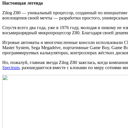
Настоящая легенда
Zilog Z80 — уникальный процессор, созданный по инициативе 
воплощения своей мечты — разработки простого, универсально
Спустя всего два года, уже в 1976 году, молодая и никому не и
восьмиразрядный микропроцессор Z80. Благодаря своей дешевиз
Игровые автоматы и многочисленные консоли использовали CP
Master System, Sega Megadrive, портативные Game Boy, Game Bo
программируемых калькуляторах, контроллерах жёстких дисков
Но, пожалуй, главная звезда Zilog Z80 зажглась, когда компан
Spectrum
, разошедшегося вместе с клонами по миру сотнями м