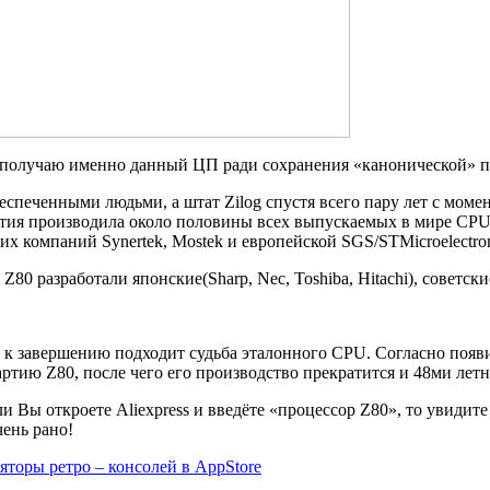
получаю именно данный ЦП ради сохранения «канонической» п
еспеченными людьми, а штат Zilog спустя всего пару лет с моме
летия производила около половины всех выпускаемых в мире CP
х компаний Synertek, Mostek и европейской SGS/STMicroelectron
80 разработали японские(Sharp, Nec, Toshiba, Hitachi), советск
, к завершению подходит судьба эталонного CPU. Согласно появ
ртию Z80, после чего его производство прекратится и 48ми летн
ли Вы откроете Aliexpress и введёте «процессор Z80», то увидит
ень рано!
яторы ретро – консолей в AppStore