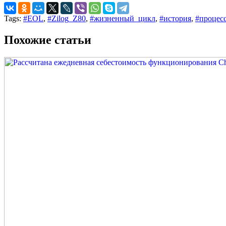
Tags:
#EOL
,
#Zilog_Z80
,
#жизненный_цикл
,
#история
,
#процес
Похожие статьи