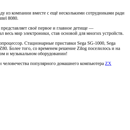
ду из компании вместе с ещё несколькими сотрудниками ради
tel 8080.
к представляет своё первое и главное детище —
л весь мир электроники, став основой для многих устройств.
процессор. Стационарные приставки Sega SG-1000, Sega
80. Более того, со временем решение Zilog поселилось и на
ком и музыкальном оборудовании!
ории человечества популярного домашнего компьютера
ZX