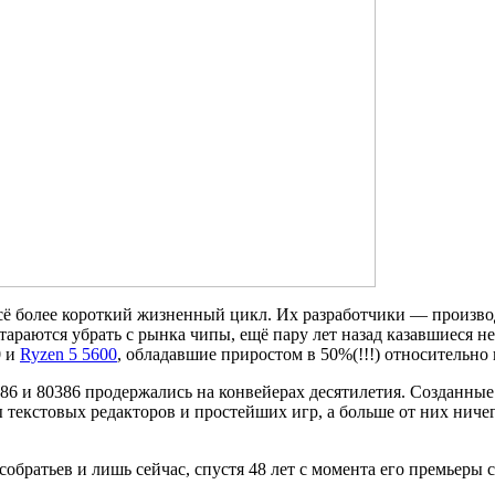
 более короткий жизненный цикл. Их разработчики — производ
раются убрать с рынка чипы, ещё пару лет назад казавшиеся н
0 и
Ryzen 5 5600
, обладавшие приростом в 50%(!!!) относительн
86 и 80386 продержались на конвейерах десятилетия. Созданные
екстовых редакторов и простейших игр, а больше от них ничег
.
обратьев и лишь сейчас, спустя 48 лет с момента его премьеры 