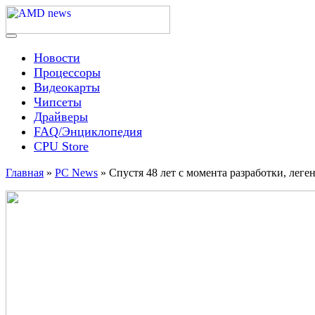
Skip
to
content
Menu
AMD news
Новости
Процессоры
Видеокарты
Чипсеты
Драйверы
FAQ/Энциклопедия
CPU Store
Главная
»
PC News
»
Спустя 48 лет с момента разработки, леге