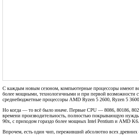
С каждым новым сезоном, компьютерные процессоры имеют всё
более мощными, технологичными и при первой возможности ста
среднебюджетные процессоры AMD Ryzen 5 2600, Ryzen 5 360
Но когда — то всё было иначе. Первые CPU — 8086, 80186, 802
времени производительность, полностью покрывающую нужды т
90х, с приходом гораздо более мощных Intel Pentium и AMD K6
Впрочем, есть один чип, переживший абсолютно всех древних с