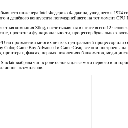
бывшего инженера Intel Федерико Фаджина, ушедшего в 1974 го
го и дешёвого конкурента популярнейшего на тот момент CPU In
звестная компания Zilog, насчитывавшая в штате всего 12 челове
не, простоте и функциональности, процессор буквально завоева
U на протяжении многих лет как центральный процессор или со
y Color, Game Boy Advanced и Game Gear, все они построены на Z
, принтерах, факсах, первых поколениях банкоматов, медицинс
ия Sinclair выбрала чип в роле основы для самого первого в ист
иллионов экземпляров.