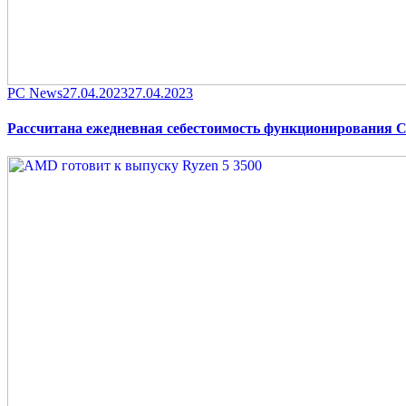
Category
Posted
PC News
27.04.2023
27.04.2023
on
Рассчитана ежедневная себестоимость функционирования 