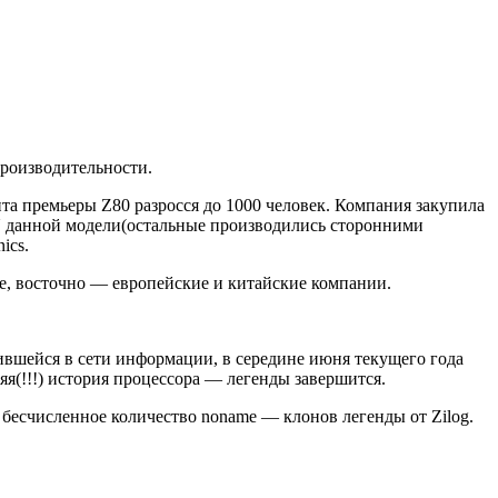
роизводительности.
нта премьеры Z80 разросся до 1000 человек. Компания закупила
U данной модели(остальные производились сторонними
ics.
ие, восточно — европейские и китайские компании.
ившейся в сети информации, в середине июня текущего года
яя(!!!) история процессора — легенды завершится.
е бесчисленное количество noname — клонов легенды от Zilog.