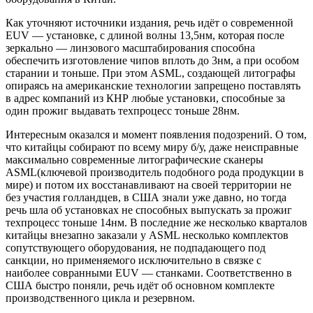
Как уточняют источники издания, речь идёт о современной
EUV — установке, с длиной волны 13,5нм, которая после
зеркально — линзового масштабирования способна
обеспечить изготовление чипов вплоть до 3нм, а при особом
старании и тоньше. При этом ASML, создающей литографы
опираясь на американские технологии запрещено поставлять
в адрес компаний из КНР любые установки, способные за
один прожиг выдавать техпроцесс тоньше 28нм.
Интересным оказался и момент появления подозрений. О том,
что китайцы собирают по всему миру б/у, даже неисправные
максимально современные литографические сканеры
ASML(ключевой производитель подобного рода продукции в
мире) и потом их восстанавливают на своей территории не
без участия голландцев, в США знали уже давно, но тогда
речь шла об установках не способных выпускать за прожиг
техпроцесс тоньше 14нм. В последние же несколько кварталов
китайцы внезапно заказали у ASML несколько комплектов
сопутствующего оборудования, не подпадающего под
санкции, но применяемого исключительно в связке с
наиболее совранными EUV — станками. Соответственно в
США быстро поняли, речь идёт об основном комплекте
производственного цикла и резервном.