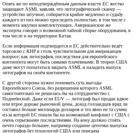
Опять же по неподтверждённым данным власти ЕС жестко
защищают ASML заявляя, что литографический сканер —
устройство штучное, собирается крайне медленно и судьбу
каждого из них можно проследить полностью, в том числе с
момента закупки комплектующих. Американские же
эксперты говорят о возможной тайной сборке оборудования, в
том числе и на территории Китая.
Если информация подтвердится и ЕС действительно ведёт
торговлю с КНР в столь чувствительном для американцев
вопросе, как литография, последствия для европейского
континента могут быть самыми плачевными. В теории США
даже могут попытаться закрыть ASML и наладить выпуск
литографов на своём континенте.
С другой стороны нужно понимать суть выгоды
Европейского Союза, без разрешения которого ASML
самостоятельно не решилась бы на сотрудничество с
Поднебесной. Даже если EUV — литограф был продан вдвое
или втрое дороже рыночной цены, доход голландцев вряд ли
составил больше миллиарда долларов и это явно не та сумма
из-за которой ЕС пошли бы на возможный конфликт с США с
очень серьезными последствиями. На кону должно стоять
нечто гораздо большее, например создание цепочки выпуска
литографов без технологий США или передача