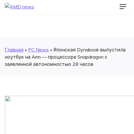
Skip
AMD news
Men
to
content
Главная
»
PC News
»
Японская Dynabook выпустила
ноутбук на Arm — процессоре Snapdragon с
заявленной автономностью 28 часов