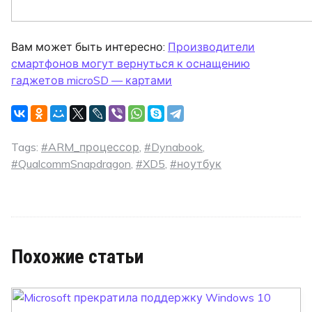
Вам может быть интересно:
Производители
смартфонов могут вернуться к оснащению
гаджетов microSD — картами
Tags:
#ARM_процессор
,
#Dynabook
,
#QualcommSnapdragon
,
#XD5
,
#ноутбук
Похожие статьи