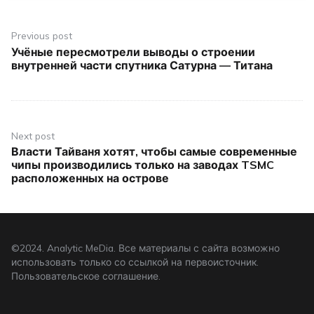
Навигация
по
Previous post
Учёные пересмотрели выводы о строении
Previous
записям
внутренней части спутника Сатурна — Титана
post:
Next post
Власти Тайваня хотят, чтобы самые современные
Next
чипы производились только на заводах TSMC
post:
расположенных на острове
©2024. Analytic MeDia. Все материалы с сайта возможно
использовать только со ссылкой на первоисточник.
Пользовательское соглашение
.