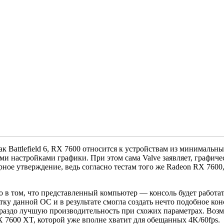
ак Battlefield 6, RX 7600 относится к устройствам из минималь
 настройками графики. При этом сама Valve заявляет, графичес
ое утверждение, ведь согласно тестам того же Radeon RX 7600, 
ло в том, что представленный компьютер — консоль будет рабо
тку данной ОС и в результате смогла создать нечто подобное к
раздо лучшую производительность при схожих параметрах. Воз
 7600 XT, которой уже вполне хватит для обещанных 4K/60fps.