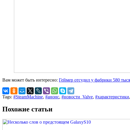
Вам может быть интересно:
Геймер отсудил у фабрики 580 тыся
Tags:
#SteamMachine
,
#анонс
,
#новости_Valve
,
#характеристики
Похожие статьи