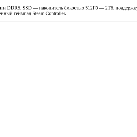
яти DDR5, SSD — накопитель ёмкостью 512Гб — 2Тб, поддержку 
нный геймпад Steam Controller.