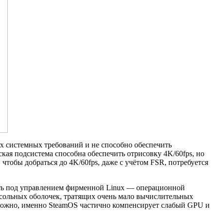
ных системных требований и не способно обеспечить
кая подсистема способна обеспечить отрисовку 4K/60fps, но
чтобы добраться до 4K/60fps, даже с учётом FSR, потребуется
тать под управлением фирменной Linux — операционной
онсольных оболочек, тратящих очень мало вычислительных
можно, именно SteamOS частично компенсирует слабый GPU и