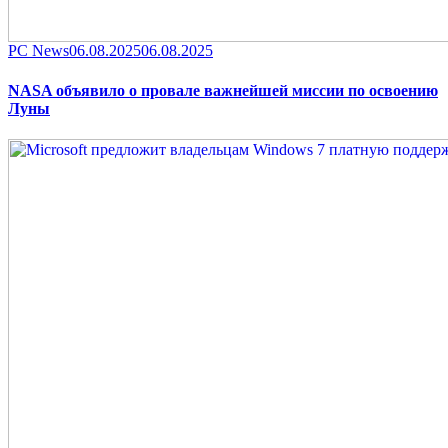
Category
Posted
PC News
06.08.2025
06.08.2025
on
NASA объявило о провале важнейшей миссии по освоению
Луны