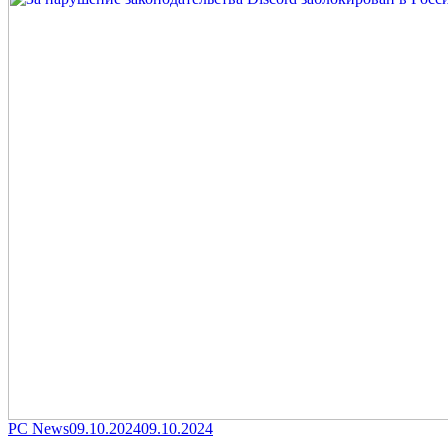
Category
Posted
PC News
09.10.2024
09.10.2024
on