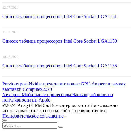
12.07.2020
Список-таблица процессоров Intel Core Socket LGA1151
11.07.2020
Список-таблица процессоров Intel Core Socket LGA1150
10.07.2020
Список-таблица процессоров Intel Core Socket LGA1155
Навигация
Previous
Previous post
Nvidia представит новые GPU Ampere в рамках
post:
выставки Computex2020
по
Next
Next post
Мобильные процессоры Samsung обошли по
записям
post:
популярности цп Apple
©2024. Analytic MeDia. Все материалы с сайта возможно
использовать только со ссылкой на первоисточник.
Пользовательское соглашение
.
Scroll
Close
Search
to
Search
for:
top