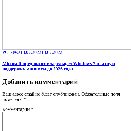
Category
Posted
PC News
18.07.2022
18.07.2022
on
Microsoft предложит владельцам Windows 7 платную
поддержку минимум до 2026 года
Добавить комментарий
Ваш адрес email не будет опубликован.
Обязательные поля
помечены
*
Комментарий
*