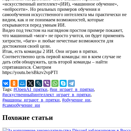
«искусственный интеллект»(ИИ), «машинное обучение»,
«нейросети». Но реальных примеров обучения и
самообучения искусственного интеллекта мы практически не
видим, как и не понимаем возможностей, которые
открываются перед умным ИИ.
Видео под текстом на наглядном простом примере покажет,
что машинный «мозг» не просто учится, он будет применять
хитрости, «баги» и любые нечестные возможности для
достижения своей цели.
Итак, есть команды 2 ИИ. Они играю в прятки.
Соответственно цель первой команды: ни в коем случае не
дать себя обнаружить, цель второй команды – найти
спрятавшихся. Смотрим
https://youtu.be/sBkzv2vpPTI
Tags:
#OpenAI_прятки
,
#ии_играет_в_прятки
,
#искуственныйинтеллект_играет_в_прятки
,
#машины_играют_в_прятки
,
#обучение_ии
,
#самообучение_ии
Похожие статьи