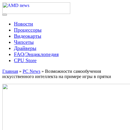
Skip
to
content
Menu
AMD news
Новости
Процессоры
Видеокарты
Чипсеты
Драйверы
FAQ/Энциклопедия
CPU Store
Главная
»
PC News
»
Возможности самообучения
искусственного интеллекта на примере игры в прятки