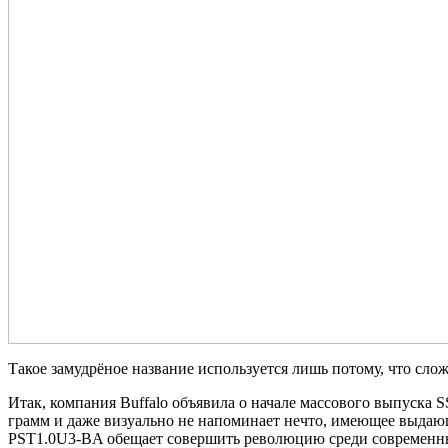
Такое замудрёное название используется лишь потому, что сло
Итак, компания Buffalo объявила о начале массового выпуска 
грамм и даже визуально не напоминает нечто, имеющее выдающ
PST1.0U3-BA обещает совершить революцию среди современн