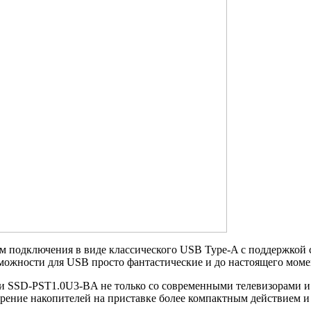
 подключения в виде классического USB Type-A с поддержкой с
возможности для USB просто фантастические и до настоящего мом
ости SSD-PST1.0U3-BA не только со современными телевизорами
сширение накопителей на приставке более компактным действием и