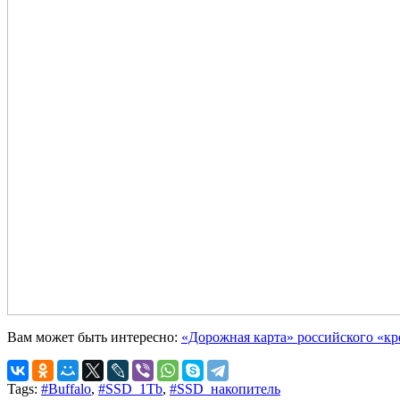
Вам может быть интересно:
«Дорожная карта» российского «кр
Tags:
#Buffalo
,
#SSD_1Tb
,
#SSD_накопитель