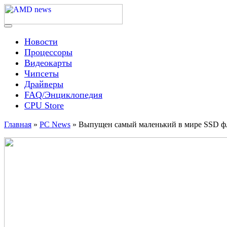
Skip
to
content
Menu
AMD news
Новости
Процессоры
Видеокарты
Чипсеты
Драйверы
FAQ/Энциклопедия
CPU Store
Главная
»
PC News
»
Выпущен самый маленький в мире SSD ф