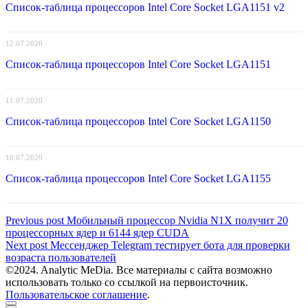
Список-таблица процессоров Intel Core Socket LGA1151 v2
12.07.2020
Список-таблица процессоров Intel Core Socket LGA1151
11.07.2020
Список-таблица процессоров Intel Core Socket LGA1150
10.07.2020
Список-таблица процессоров Intel Core Socket LGA1155
Навигация
Previous
Previous post
Мобильный процессор Nvidia N1X получит 20
post:
процессорных ядер и 6144 ядер CUDA
по
Next
Next post
Мессенджер Telegram тестирует бота для проверки
записям
post:
возраста пользователей
©2024. Analytic MeDia. Все материалы с сайта возможно
использовать только со ссылкой на первоисточник.
Пользовательское соглашение
.
Scroll