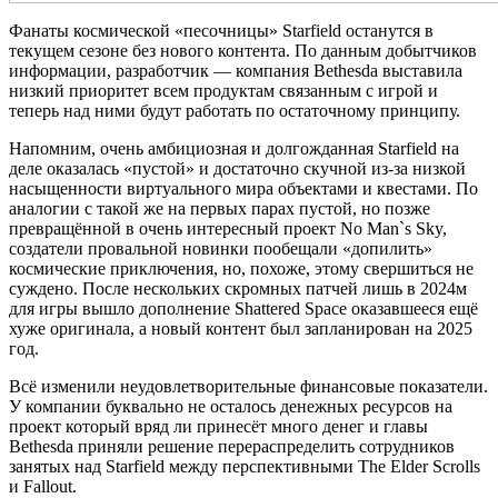
Фанаты космической «песочницы» Starfield останутся в
текущем сезоне без нового контента. По данным добытчиков
информации, разработчик — компания Bethesda выставила
низкий приоритет всем продуктам связанным с игрой и
теперь над ними будут работать по остаточному принципу.
Напомним, очень амбициозная и долгожданная Starfield на
деле оказалась «пустой» и достаточно скучной из-за низкой
насыщенности виртуального мира объектами и квестами. По
аналогии с такой же на первых парах пустой, но позже
превращённой в очень интересный проект No Man`s Sky,
создатели провальной новинки пообещали «допилить»
космические приключения, но, похоже, этому свершиться не
суждено. После нескольких скромных патчей лишь в 2024м
для игры вышло дополнение Shattered Space оказавшееся ещё
хуже оригинала, а новый контент был запланирован на 2025
год.
Всё изменили неудовлетворительные финансовые показатели.
У компании буквально не осталось денежных ресурсов на
проект который вряд ли принесёт много денег и главы
Bethesda приняли решение перераспределить сотрудников
занятых над Starfield между перспективными The Elder Scrolls
и Fallout.