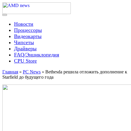
Skip
to
content
Menu
AMD news
Новости
Процессоры
Видеокарты
Чипсеты
Драйверы
FAQ/Энциклопедия
CPU Store
Главная
»
PC News
»
Bethesda решила отложить дополнение к
Starfield до будущего года