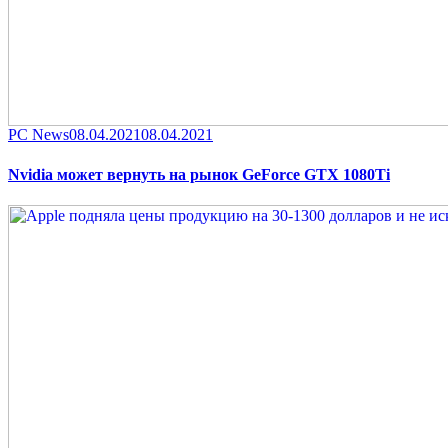
Category
Posted
PC News
08.04.2021
08.04.2021
on
Nvidia может вернуть на рынок GeForce GTX 1080Ti