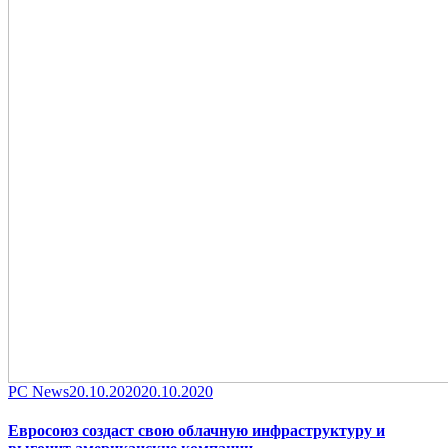
Category
Posted
PC News
20.10.2020
20.10.2020
on
Евросоюз создаст свою облачную инфраструктуру и