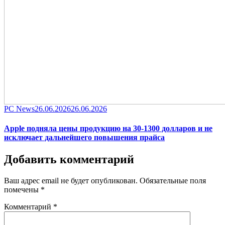
Category
Posted
PC News
26.06.2026
26.06.2026
on
Apple подняла цены продукцию на 30-1300 долларов и не
исключает дальнейшего повышения прайса
Добавить комментарий
Ваш адрес email не будет опубликован.
Обязательные поля
помечены
*
Комментарий
*