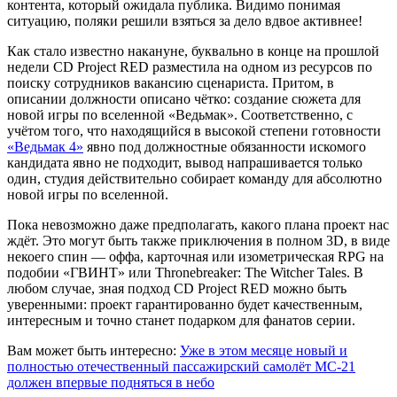
контента, который ожидала публика. Видимо понимая
ситуацию, поляки решили взяться за дело вдвое активнее!
Как стало известно накануне, буквально в конце на прошлой
недели CD Project RED разместила на одном из ресурсов по
поиску сотрудников вакансию сценариста. Притом, в
описании должности описано чётко: создание сюжета для
новой игры по вселенной «Ведьмак». Соответственно, с
учётом того, что находящийся в высокой степени готовности
«Ведьмак 4»
явно под должностные обязанности искомого
кандидата явно не подходит, вывод напрашивается только
один, студия действительно собирает команду для абсолютно
новой игры по вселенной.
Пока невозможно даже предполагать, какого плана проект нас
ждёт. Это могут быть также приключения в полном 3D, в виде
некоего спин — оффа, карточная или изометрическая RPG на
подобии «ГВИНТ» или Thronebreaker: The Witcher Tales. В
любом случае, зная подход CD Project RED можно быть
уверенными: проект гарантированно будет качественным,
интересным и точно станет подарком для фанатов серии.
Вам может быть интересно:
Уже в этом месяце новый и
полностью отечественный пассажирский самолёт МС-21
должен впервые подняться в небо