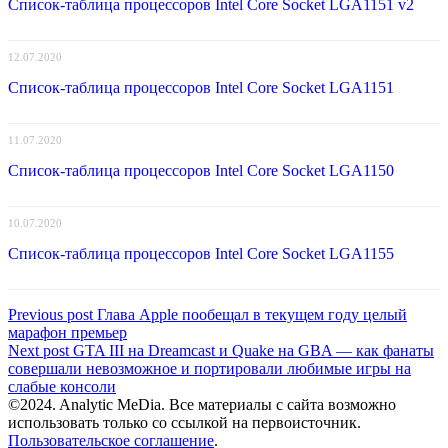
Список-таблица процессоров Intel Core Socket LGA1151 v2
12.07.2020
Список-таблица процессоров Intel Core Socket LGA1151
11.07.2020
Список-таблица процессоров Intel Core Socket LGA1150
10.07.2020
Список-таблица процессоров Intel Core Socket LGA1155
Навигация
Previous
Previous post
Глава Apple пообещал в текущем году целый
post:
марафон премьер
по
Next
Next post
GTA III на Dreamcast и Quake на GBA — как фанаты
записям
post:
совершали невозможное и портировали любимые игры на
слабые консоли
©2024. Analytic MeDia. Все материалы с сайта возможно
использовать только со ссылкой на первоисточник.
Пользовательское соглашение
.