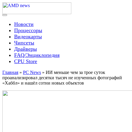
Skip
to
content
Menu
AMD news
Новости
Процессоры
Видеокарты
Чипсеты
Драйверы
FAQ/Энциклопедия
CPU Store
Главная
»
PC News
»
ИИ меньше чем за трое суток
проанализировал десятки тысяч не изученных фотографий
«Хаббл» и нашёл сотни новых объектов