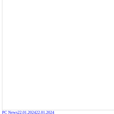
Category
Posted
PC News
22.01.2024
22.01.2024