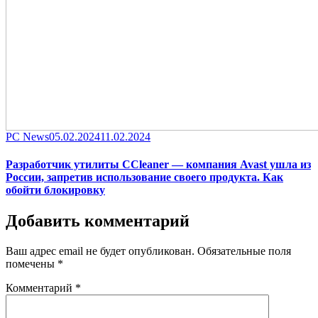
Category
Posted
PC News
05.02.2024
11.02.2024
on
Разработчик утилиты CCleaner — компания Avast ушла из
России, запретив использование своего продукта. Как
обойти блокировку
Добавить комментарий
Ваш адрес email не будет опубликован.
Обязательные поля
помечены
*
Комментарий
*