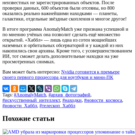
неизвестных не зарегистрированных объектов. После
проверки данных, 600 объектов были отсеяны, но 800
оказались реально важнейшими находками — планеты,
галактики, отдельные звёздные скопления и многое другое!
В итоге программа AnomalyMatch уже признана успешной и
по мнению учёных она позволит сделать ещё множество
открытий. «Хаббл» — лишь одна из сотен мощнейших
наземных и орбитальных обсерваторий и у каждой из них
накопились свои архивы. Кроме того, с усовершенствованием
ИИ, тот сможет делать дополнительные находки на уже
просмотренных снимках.
Вам может быть интересно:
Nvidia готовится к премьере
своего первого процессора для ноутбуков и мини-ПК
Tags:
#AnomalyMatch
,
#архив_фотографий
,
#искусственный_интеллект
,
#находки
,
#новости_космоса
,
#новости_Хаббл
,
#телескоп_Хаббл
Похожие статьи