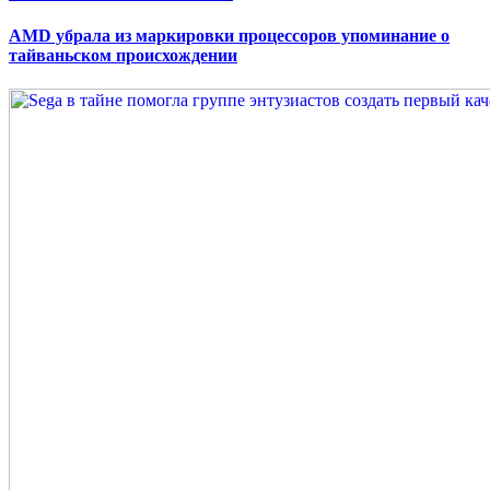
on
AMD убрала из маркировки процессоров упоминание о
тайваньском происхождении