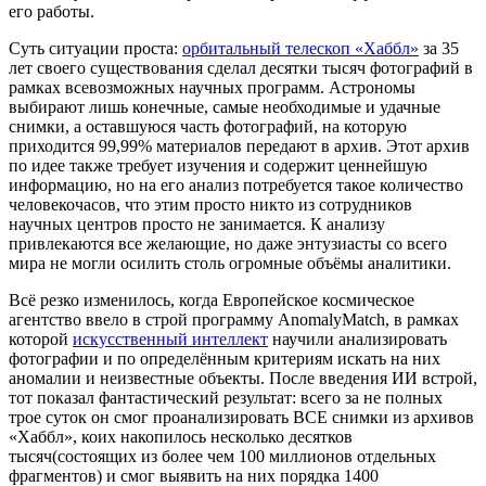
его работы.
Суть ситуации проста:
орбитальный телескоп «Хаббл»
за 35
лет своего существования сделал десятки тысяч фотографий в
рамках всевозможных научных программ. Астрономы
выбирают лишь конечные, самые необходимые и удачные
снимки, а оставшуюся часть фотографий, на которую
приходится 99,99% материалов передают в архив. Этот архив
по идее также требует изучения и содержит ценнейшую
информацию, но на его анализ потребуется такое количество
человекочасов, что этим просто никто из сотрудников
научных центров просто не занимается. К анализу
привлекаются все желающие, но даже энтузиасты со всего
мира не могли осилить столь огромные объёмы аналитики.
Всё резко изменилось, когда Европейское космическое
агентство ввело в строй программу AnomalyMatch, в рамках
которой
искусственный интеллект
научили анализировать
фотографии и по определённым критериям искать на них
аномалии и неизвестные объекты. После введения ИИ встрой,
тот показал фантастический результат: всего за не полных
трое суток он смог проанализировать ВСЕ снимки из архивов
«Хаббл», коих накопилось несколько десятков
тысяч(состоящих из более чем 100 миллионов отдельных
фрагментов) и смог выявить на них порядка 1400