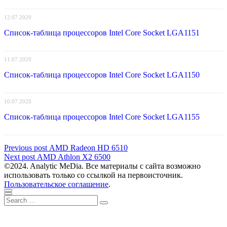
12.07.2020
Список-таблица процессоров Intel Core Socket LGA1151
11.07.2020
Список-таблица процессоров Intel Core Socket LGA1150
10.07.2020
Список-таблица процессоров Intel Core Socket LGA1155
Навигация
Previous
Previous post
AMD Radeon HD 6510
Next
post:
Next post
AMD Athlon X2 6500
по
post:
©2024. Analytic MeDia. Все материалы с сайта возможно
записям
использовать только со ссылкой на первоисточник.
Пользовательское соглашение
.
Scroll
Close
Search
to
Search
for:
top