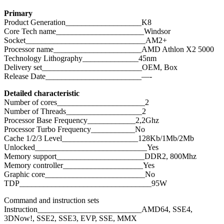
Primary
Product Generation___________________K8
Core Tech name______________________Windsor
Socket______________________________AM2+
Processor name______________________AMD Athlon X2 5000
Technology Lithography______________45nm
Delivery set_________________________OEM, Box
Release Date________________________—-
Detailed characteristic
Number of cores______________________2
Number of Threads___________________2
Processor Base Frequency____________2,2Ghz
Processor Turbo Frequency___________No
Cache 1/2/3 Level___________________128Kb/1Mb/2Mb
Unlocked____________________________Yes
Memory support______________________DDR2, 800Mhz
Memory controller____________________Yes
Graphic core_________________________No
TDP_________________________________95W
Command and instruction sets
Instruction__________________________AMD64, SSE4,
3DNow!, SSE2, SSE3, EVP, SSE, MMX