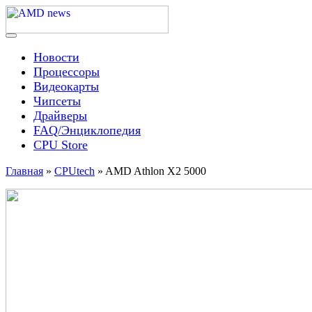
Skip
to
content
Menu
AMD news
Новости
Процессоры
Видеокарты
Чипсеты
Драйверы
FAQ/Энциклопедия
CPU Store
Главная
»
CPUtech
»
AMD Athlon X2 5000