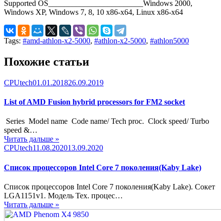
Supported OS________________________Windows 2000,
Windows XP, Windows 7, 8, 10 x86-x64, Linux x86-x64
Tags:
#amd-athlon-x2-5000
,
#athlon-x2-5000
,
#athlon5000
Похожие статьи
Category
Posted
CPUtech
01.01.2018
26.09.2019
on
List of AMD Fusion hybrid processors for FM2 socket
Series Model name Code name/ Tech proc. Clock speed/ Turbo
speed &…
Читать дальше »
Category
Posted
CPUtech
11.08.2020
13.09.2020
on
Список процессоров Intel Core 7 поколения(Kaby Lake)
Список процессоров Intel Core 7 поколения(Kaby Lake). Сокет
LGA1151v1. Модель Тех. процес…
Читать дальше »