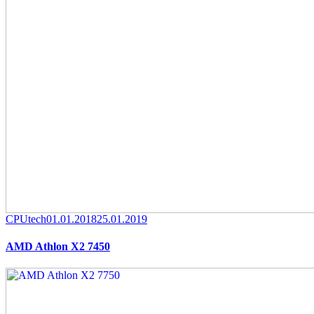
Category
Posted
CPUtech
01.01.2018
25.01.2019
on
AMD Athlon X2 7450