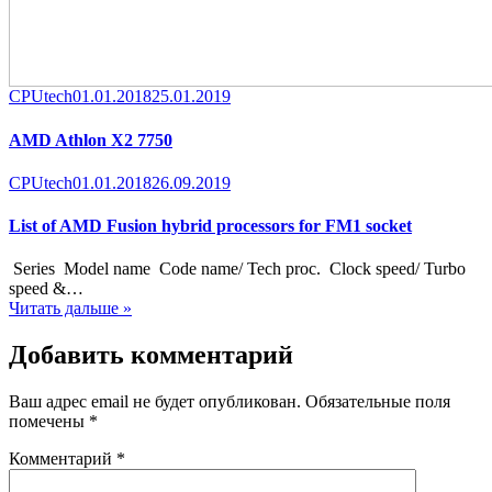
Category
Posted
CPUtech
01.01.2018
25.01.2019
on
AMD Athlon X2 7750
Category
Posted
CPUtech
01.01.2018
26.09.2019
on
List of AMD Fusion hybrid processors for FM1 socket
Series Model name Code name/ Tech proc. Clock speed/ Turbo
speed &…
Читать дальше »
Добавить комментарий
Ваш адрес email не будет опубликован.
Обязательные поля
помечены
*
Комментарий
*