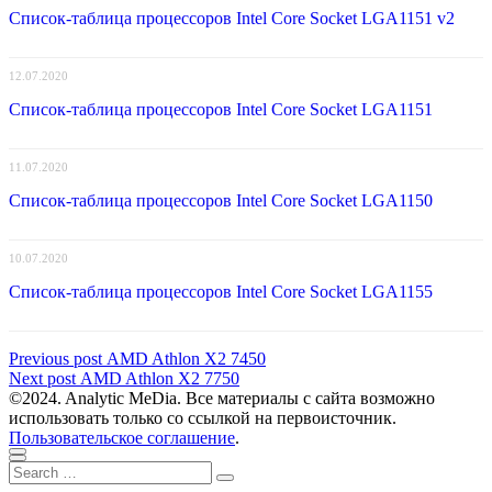
Список-таблица процессоров Intel Core Socket LGA1151 v2
12.07.2020
Список-таблица процессоров Intel Core Socket LGA1151
11.07.2020
Список-таблица процессоров Intel Core Socket LGA1150
10.07.2020
Список-таблица процессоров Intel Core Socket LGA1155
Навигация
Previous
Previous post
AMD Athlon X2 7450
Next
post:
Next post
AMD Athlon X2 7750
по
post:
©2024. Analytic MeDia. Все материалы с сайта возможно
записям
использовать только со ссылкой на первоисточник.
Пользовательское соглашение
.
Scroll
Close
Search
to
Search
for:
top