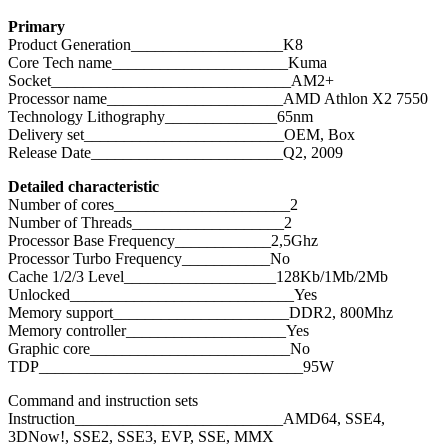
Primary
Product Generation___________________K8
Core Tech name______________________Kuma
Socket______________________________AM2+
Processor name______________________AMD Athlon X2 7550
Technology Lithography______________65nm
Delivery set_________________________OEM, Box
Release Date________________________Q2, 2009
Detailed characteristic
Number of cores______________________2
Number of Threads___________________2
Processor Base Frequency____________2,5Ghz
Processor Turbo Frequency___________No
Cache 1/2/3 Level___________________128Kb/1Mb/2Mb
Unlocked____________________________Yes
Memory support______________________DDR2, 800Mhz
Memory controller____________________Yes
Graphic core_________________________No
TDP_________________________________95W
Command and instruction sets
Instruction__________________________AMD64, SSE4,
3DNow!, SSE2, SSE3, EVP, SSE, MMX