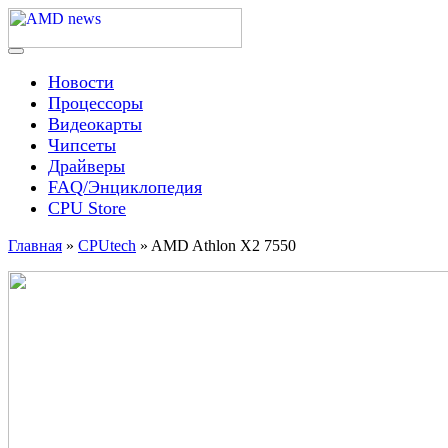
Skip
to
content
Menu
AMD news
Новости
Процессоры
Видеокарты
Чипсеты
Драйверы
FAQ/Энциклопедия
CPU Store
Главная
»
CPUtech
»
AMD Athlon X2 7550