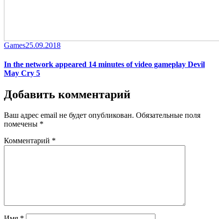
Category
Posted
Games
25.09.2018
on
In the network appeared 14 minutes of video gameplay Devil
May Cry 5
Добавить комментарий
Ваш адрес email не будет опубликован.
Обязательные поля
помечены
*
Комментарий
*
Имя
*