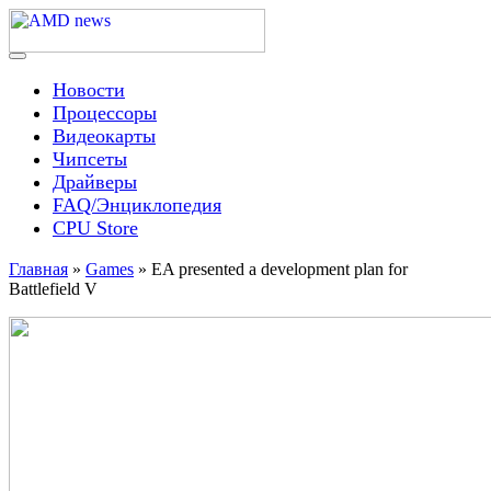
Skip
to
content
Menu
AMD news
Новости
Процессоры
Видеокарты
Чипсеты
Драйверы
FAQ/Энциклопедия
CPU Store
Главная
»
Games
»
EA presented a development plan for
Battlefield V