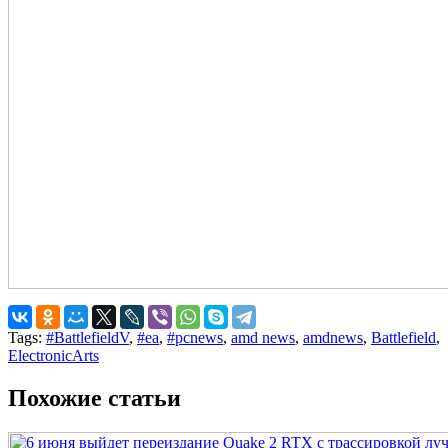
Tags:
#BattlefieldV
,
#ea
,
#pcnews
,
amd news
,
amdnews
,
Battlefield
,
ElectronicArts
Похожие статьи