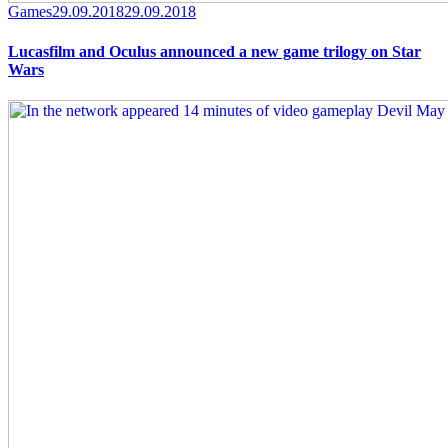
Category
Posted
Games
29.09.2018
29.09.2018
on
Lucasfilm and Oculus announced a new game trilogy on Star
Wars