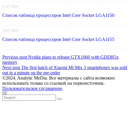
11.07.2020
Список-таблица процессоров Intel Core Socket LGA1150
10.07.2020
Список-таблица процессоров Intel Core Socket LGA1155
Навигация
Previous
Previous post
Nvidia plans to release GTX1060 with GDDR5x
post:
memory
по
Next
Next post
The first batch of Xiaomi Mi Mix 3 smartphones was sold
записям
post:
out in a minute on the pre-order
©2024. Analytic MeDia. Все материалы с сайта возможно
использовать только со ссылкой на первоисточник.
Пользовательское соглашение
.
Scroll
Close
Search
to
Search
for:
top