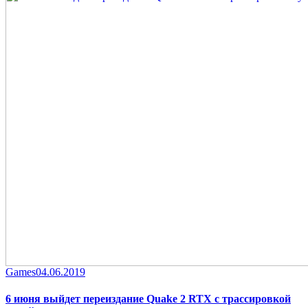
Category
Posted
Games
04.06.2019
on
6 июня выйдет переиздание Quake 2 RTX с трассировкой