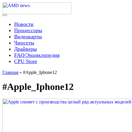
Skip
to
content
Menu
AMD news
Новости
Процессоры
Видеокарты
Чипсеты
Драйверы
FAQ/Энциклопедия
CPU Store
Главная
»
#Apple_Iphone12
#Apple_Iphone12