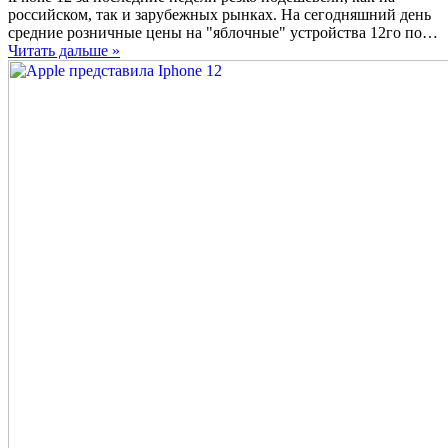
iPhone
российском, так и зарубежных рынках. На сегодняшний день
12
средние розничные цены на "яблочные" устройства 12го по…
быстро
Читать дальше »
дешевеют
во
всём
мире