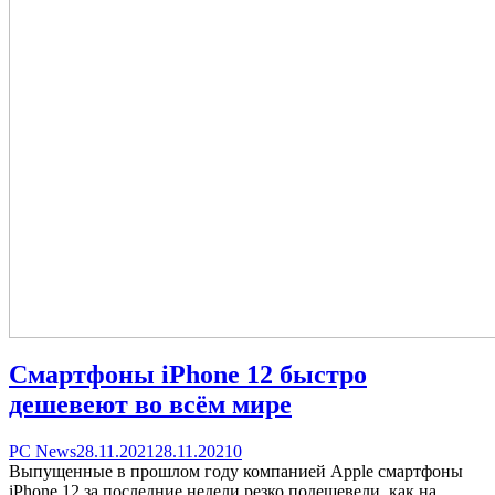
Смартфоны iPhone 12 быстро
дешевеют во всём мире
Categories
Posted
comments
PC News
28.11.2021
28.11.2021
0
on
on
Выпущенные в прошлом году компанией Apple смартфоны
Смартфоны
iPhone 12 за последние недели резко подешевели, как на