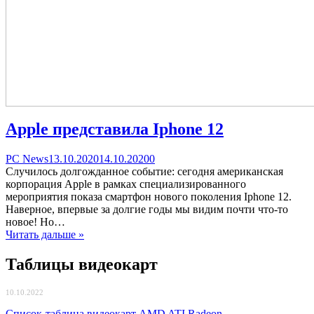
Apple представила Iphone 12
Categories
Posted
comments
PC News
13.10.2020
14.10.2020
0
on
on
Случилось долгожданное событие: сегодня американская
Apple
корпорация Apple в рамках специализированного
представила
мероприятия показа смартфон нового поколения Iphone 12.
Iphone
Наверное, впервые за долгие годы мы видим почти что-то
12
новое! Но…
Читать дальше »
Таблицы видеокарт
10.10.2022
Список-таблица видеокарт AMD ATI Radeon