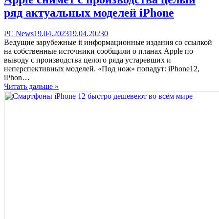
ряд актуальных моделей iPhone
Categories
Posted
comments
PC News
19.04.2023
19.04.2023
0
on
on
Ведущие зарубежные it информационные издания со ссылкой
Apple
на собственные источники сообщили о планах Apple по
снимет
выводу с производства целого ряда устаревших и
с
неперспективных моделей. «Под нож» попадут: iPhone12,
производства
iPhon…
целый
Читать дальше »
ряд
актуальных
моделей
iPhone