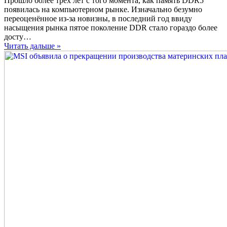
Прошло более трёх лет с того момента, как память DDR5
На
появилась на компьютерном рынке. Изначально безумно
фоне
переоценённое из-за новизны, в последний год ввиду
сохраняющегося
насыщения рынка пятое поколение DDR стало гораздо более
высокого
досту…
спроса,
Читать дальше »
память
DDR4
начала
дорожать