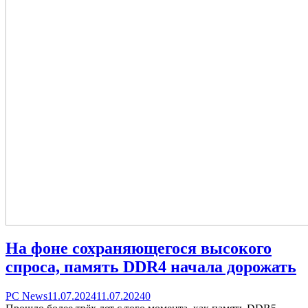
На фоне сохраняющегося высокого
спроса, память DDR4 начала дорожать
Categories
Posted
comments
PC News
11.07.2024
11.07.2024
0
on
on