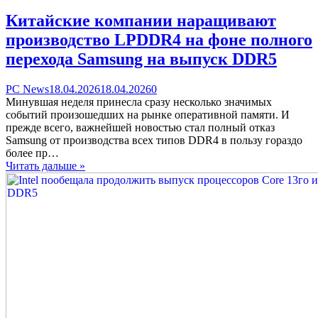
Китайские компании наращивают
производство LPDDR4 на фоне полного
перехода Samsung на выпуск DDR5
Categories
Posted
comments
PC News
18.04.2026
18.04.2026
0
on
on
Минувшая неделя принесла сразу несколько значимых
Китайские
событий произошедших на рынке оперативной памяти. И
компании
прежде всего, важнейшей новостью стал полный отказ
наращивают
Samsung от производства всех типов DDR4 в пользу гораздо
производство
более пр…
LPDDR4
Читать дальше »
на
фоне
полного
перехода
Samsung
на
выпуск
DDR5