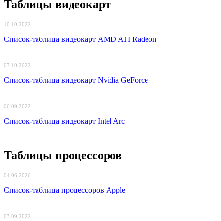
материнских
Таблицы видеокарт
плат
AMD
10.10.2022
A620
под
Список-таблица видеокарт AMD ATI Radeon
сокет
AM5
07.10.2022
Список-таблица видеокарт Nvidia GeForce
06.09.2022
Список-таблица видеокарт Intel Arc
Таблицы процессоров
04.06.2026
Список-таблица процессоров Apple
03.09.2022