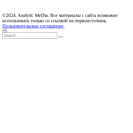
©2024. Analytic MeDia. Все материалы с сайта возможно
использовать только со ссылкой на первоисточник.
Пользовательское соглашение
.
Scroll
Close
Search
to
Search
for:
top