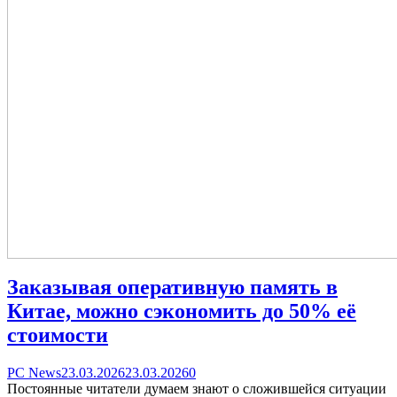
DDR5
Заказывая оперативную память в
Китае, можно сэкономить до 50% её
стоимости
Categories
Posted
comments
PC News
23.03.2026
23.03.2026
0
on
on
Постоянные читатели думаем знают о сложившейся ситуации