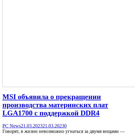
MSI объявила о прекращении
производства материнских плат
LGA1700 с поддержкой DDR4
Categories
Posted
comments
PC News
21.03.2023
21.03.2023
0
on
on
Говорят, в жизни невозможно угнаться за двумя вещами —