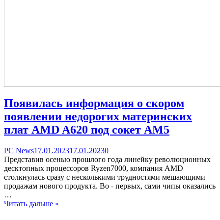
Появилась информация о скором
появлении недорогих материнских
плат AMD A620 под сокет AM5
Categories
Posted
comments
PC News
17.01.2023
17.01.2023
0
on
on
Представив осенью прошлого года линейку революционных
Появилась
десктопных процессоров Ryzen7000, компания AMD
информация
столкнулась сразу с несколькими трудностями мешающими
о
продажам нового продукта. Во - первых, сами чипы оказались
скором
…
появлении
Читать дальше »
недорогих