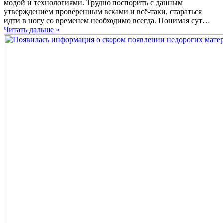
MSI
модой и технологиями. Трудно поспорить с данным
объявила
утверждением проверенным веками и всё-таки, стараться
о
идти в ногу со временем необходимо всегда. Понимая сут…
прекращении
Читать дальше »
производства
материнских
плат
LGA1700
с
поддержкой
DDR4