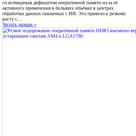
Заказывая
со всемирным дефицитом оперативной памяти из-за её
оперативную
активного применения в больших объёмах в центрах
память
обработки данных связанных с ИИ. Это привело к резкому
в
росту с…
Китае,
Читать дальше »
можно
сэкономить
до
50%
её
стоимости