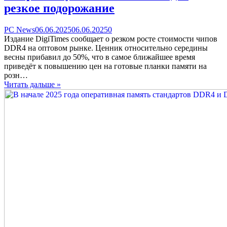
резкое подорожание
Categories
Posted
comments
PC News
06.06.2025
06.06.2025
0
on
on
Издание DigiTimes сообщает о резком росте стоимости чипов
Оперативную
DDR4 на оптовом рынке. Ценник относительно середины
память
весны прибавил до 50%, что в самое ближайшее время
DDR4
приведёт к повышению цен на готовые планки памяти на
ждёт
розн…
резкое
Читать дальше »
подорожание