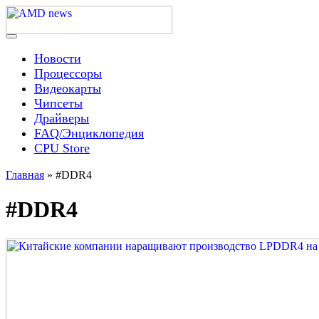
Skip
to
content
Menu
AMD news
Новости
Процессоры
Видеокарты
Чипсеты
Драйверы
FAQ/Энциклопедия
CPU Store
Главная
»
#DDR4
#DDR4