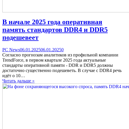
В начале 2025 года оперативная
память стандартов DDR4 и DDR5
подешевеет
Categories
Posted
comments
PC News
06.01.2025
06.01.2025
0
on
on
Согласно прогнозам аналитиков из профильной компании
В
TrendForce, в первом квартале 2025 года актуальные
начале
стандарты оперативной памяти - DDR и DDR5 должны
2025
достаточно существенно подешеветь. В случае с DDR4 речь
года
идёт о 10…
оперативная
Читать дальше »
память
стандартов
DDR4
и
DDR5
подешевеет