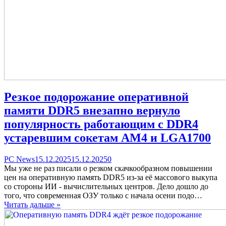
Резкое подорожание оперативной
памяти DDR5 внезапно вернуло
популярность работающим с DDR4
устаревшим сокетам AM4 и LGA1700
Categories
Posted
comments
PC News
15.12.2025
15.12.2025
0
on
on
Мы уже не раз писали о резком скачкообразном повышении
Резкое
цен на оперативную память DDR5 из-за её массового выкупа
подорожание
со стороны ИИ - вычислительных центров. Дело дошло до
оперативной
того, что современная ОЗУ только с начала осени подо…
памяти
Читать дальше »
DDR5
внезапно