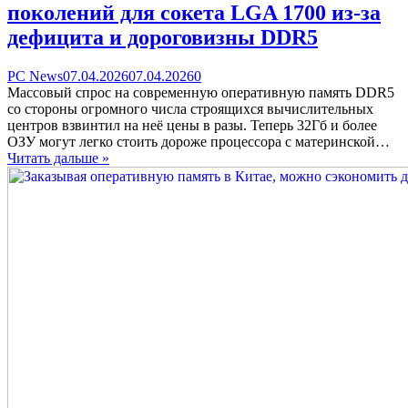
поколений для сокета LGA 1700 из-за
дефицита и дороговизны DDR5
Categories
Posted
comments
PC News
07.04.2026
07.04.2026
0
on
on
Массовый спрос на современную оперативную память DDR5
Intel
со стороны огромного числа строящихся вычислительных
пообещала
центров взвинтил на неё цены в разы. Теперь 32Гб и более
продолжить
ОЗУ могут легко стоить дороже процессора с материнской…
выпуск
Читать дальше »
процессоров
Core
13го
и
14го
поколений
для
сокета
LGA
1700
из-
за
дефицита
и
дороговизны