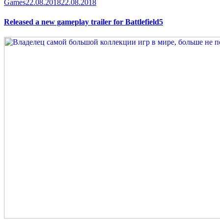
Category
Posted
Games
22.08.2018
22.08.2018
on
Released a new gameplay trailer for Battlefield5