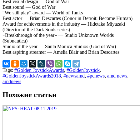
Best visual design — God of War
Best sound — God of War
“We still play” award — World of Tanks
Best actor — Brian Descartes (Conor in Detroit: Become Human)
Award for achievements in the industry — Hidetaka Miyazaki
(Director of the Dark Souls series)
«Breakthrough of the year» — Studio Unknown Worlds
(Subnautica)
Studio of the year — Santa Monica Studios (God of War)
Best aspiring streamer — Amelia Blair and Brian Descartes
Tags:
#Golden JoystickAwards
,
#GoldenJoystick
,
#GoldenJoystickAwards2018
,
#newsamd
,
#pcnews
,
amd news
,
amdnews
Похожие статьи