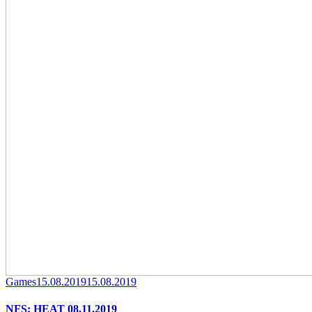
Category
Posted
Games
15.08.2019
15.08.2019
on
NFS: HEAT 08.11.2019