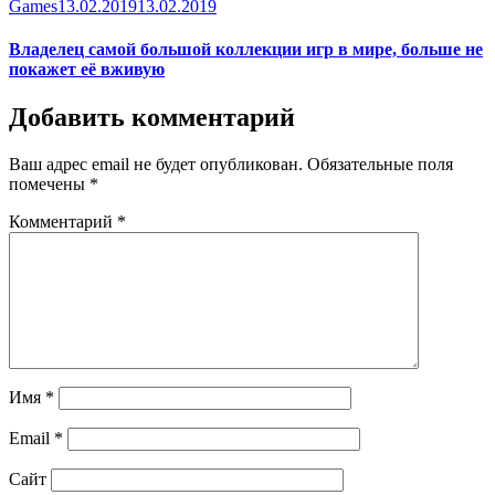
Category
Posted
Games
13.02.2019
13.02.2019
on
Владелец самой большой коллекции игр в мире, больше не
покажет её вживую
Добавить комментарий
Ваш адрес email не будет опубликован.
Обязательные поля
помечены
*
Комментарий
*
Имя
*
Email
*
Сайт