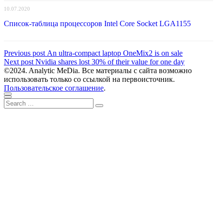
10.07.2020
Список-таблица процессоров Intel Core Socket LGA1155
Навигация
Previous
Previous post
An ultra-compact laptop OneMix2 is on sale
Next
post:
Next post
Nvidia shares lost 30% of their value for one day
по
post:
©2024. Analytic MeDia. Все материалы с сайта возможно
записям
использовать только со ссылкой на первоисточник.
Пользовательское соглашение
.
Scroll
Close
Search
to
Search
for:
top