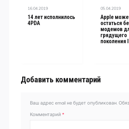
Posted
Posted
16.04.2019
05.04.2019
on
on
14 лет исполнилось
Apple може
4PDA
остаться бе
модемов д
грядущего
поколения 
Добавить комментарий
Ваш адрес email не будет опубликован.
Обя
Комментарий
*