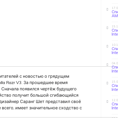
17.
Сп
AMD
15.
Сп
Int
10.
Сп
Int
04.
Сп
Int
итателей с новостью о грядущем
lla Razr V3. За прошедшее время
15.
Сп
 Сначала появился чертёж будущего
Int
ройство получит большой сгибающийся
12.
 дизайнер Саранг Шет представил своё
Сп
 всего, имеет значительное сходство с
Int