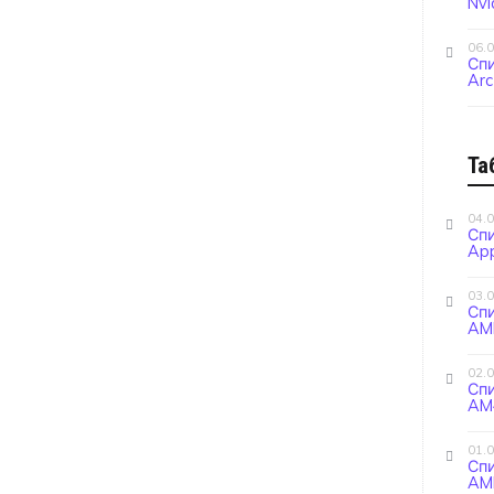
Nvi
06.
Спи
Arc
Та
04.
Сп
App
03.
Сп
AM
02.
Сп
AM4
01.
Сп
AM