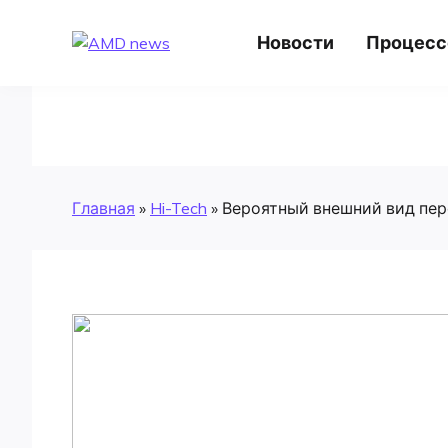
Skip
to
AMD news
Новости
Процес
content
Главная
»
Hi-Tech
»
Вероятный внешний вид пер