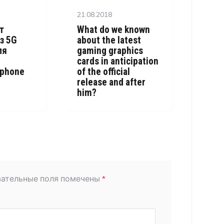
Posted
21.08.2018
on
т
What do we known
з 5G
about the latest
ля
gaming graphics
cards in anticipation
Iphone
of the official
release and after
him?
зательные поля помечены
*