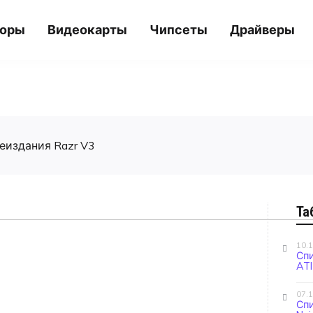
соры
Видеокарты
Чипсеты
Драйверы
еиздания Razr V3
Та
10.
Сп
ATI
07.
Сп