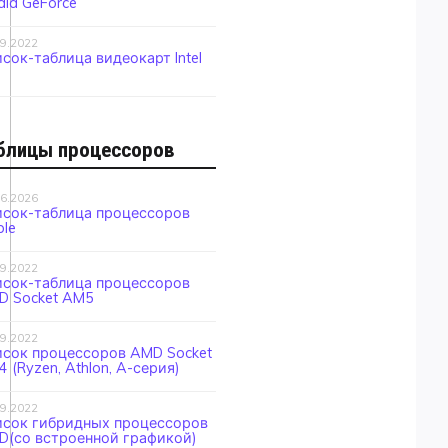
dia GeForce
09.2022
сок-таблица видеокарт Intel
блицы процессоров
06.2026
исок-таблица процессоров
le
09.2022
исок-таблица процессоров
D Socket AM5
09.2022
исок процессоров AMD Socket
 (Ryzen, Athlon, A-серия)
09.2022
исок гибридных процессоров
D(со встроенной графикой)