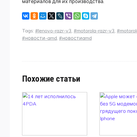
материалов для их производства.
Tags:
#lenovo-razr-v3
,
#motorola-razr-v3
,
#motorol
#новости-amd
,
#новостиamd
Похожие статьи