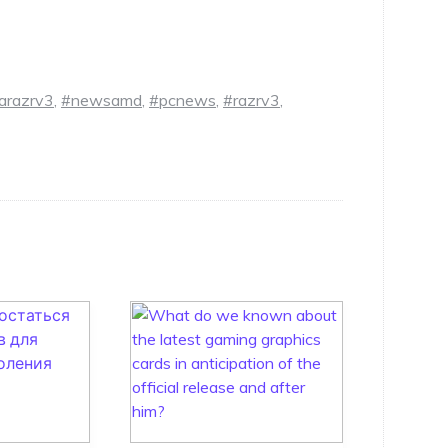
arazrv3
,
#newsamd
,
#pcnews
,
#razrv3
,