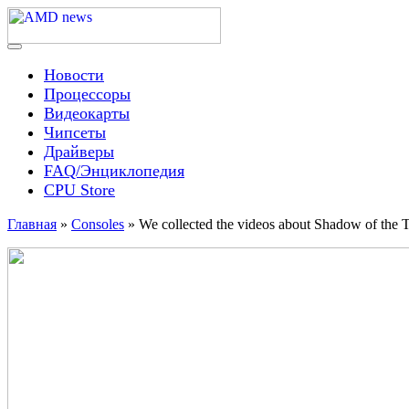
Skip
to
content
Menu
AMD news
Новости
Процессоры
Видеокарты
Чипсеты
Драйверы
FAQ/Энциклопедия
CPU Store
Главная
»
Consoles
»
We collected the videos about Shadow of the