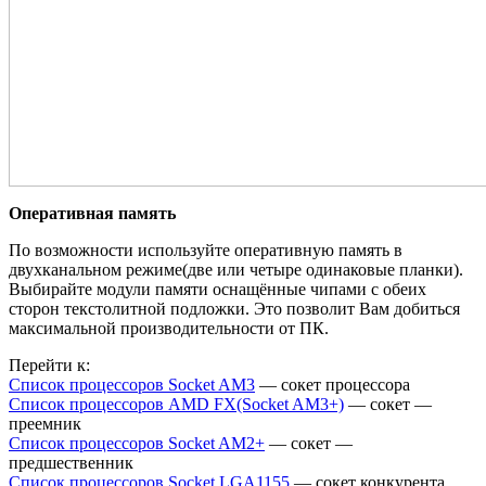
Оперативная память
По возможности используйте оперативную память в
двухканальном режиме(две или четыре одинаковые планки).
Выбирайте модули памяти оснащённые чипами с обеих
сторон текстолитной подложки. Это позволит Вам добиться
максимальной производительности от ПК.
Перейти к:
Список процессоров Socket AM3
— сокет процессора
Список процессоров AMD FX(Socket AM3+)
— сокет —
преемник
Список процессоров Socket AM2+
— сокет —
предшественник
Список процессоров Socket LGA1155
— сокет конкурента