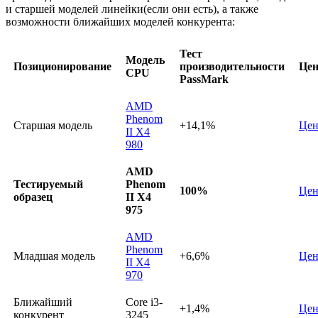
и старшей моделей линейки(если они есть), а также
возможности ближайших моделей конкурента:
Тест
Модель
Позиционирование
производительности
Цен
CPU
PassMark
AMD
Phenom
Старшая модель
+14,1%
Цен
II X4
980
AMD
Тестируемый
Phenom
100%
Цен
образец
II X4
975
AMD
Phenom
Младшая модель
+6,6%
Цен
II X4
970
Ближайший
Core i3-
+1,4%
Цен
конкурент
3245