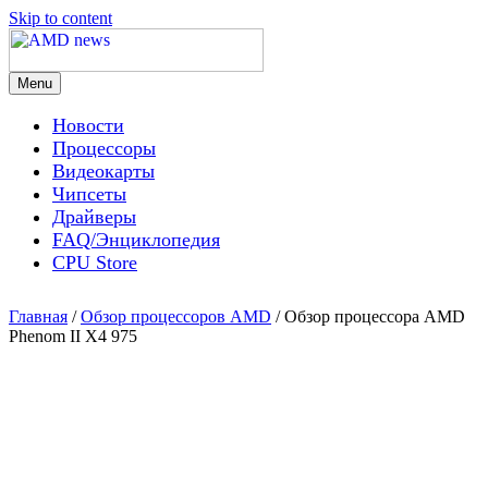
Skip to content
Menu
AMD news
Новости
Процессоры
Видеокарты
Чипсеты
Драйверы
FAQ/Энциклопедия
CPU Store
Главная
/
Обзор процессоров AMD
/ Обзор процессора AMD
Phenom II X4 975