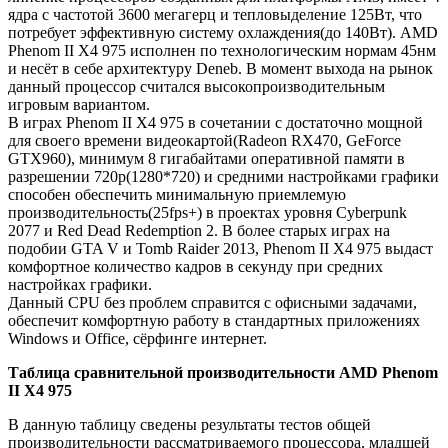
ядра с частотой 3600 мегагерц и тепловыделение 125Вт, что
потребует эффективную систему охлаждения(до 140Вт). AMD
Phenom II X4 975 исполнен по технологическим нормам 45нм
и несёт в себе архитектуру Deneb. В момент выхода на рынок
данный процессор считался высокопроизводительным
игровым вариантом.
В играх Phenom II X4 975 в сочетании с достаточно мощной
для своего времени видеокартой(Radeon RX470, GeForce
GTX960), минимум 8 гигабайтами оперативной памяти в
разрешении 720p(1280*720) и средними настройками графики
способен обеспечить минимальную приемлемую
производительность(25fps+) в проектах уровня Cyberpunk
2077 и Red Dead Redemption 2. В более старых играх на
подобии GTA V и Tomb Raider 2013, Phenom II X4 975 выдаст
комфортное количество кадров в секунду при средних
настройках графики.
Данный CPU без проблем справится с офисными задачами,
обеспечит комфортную работу в стандартных приложениях
Windows и Office, сёрфинге интернет.
Таблица сравнительной производительности AMD Phenom
II X4 975
В данную таблицу сведены результаты тестов общей
производительности рассматриваемого процессора, младшей