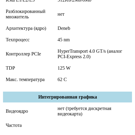
Разблокированный
нет
множитель
Архитектура (ядро)
Deneb
Техпроцесс
45 nm
HyperTransport 4.0 GT/s (аналог
Контроллер PCIe
PCI-Express 2.0)
TDP
125 W
Макс. температура
62 C
Интегрированная графика
нет (требуется дискретная
Видеоядро
видеокарта)
Частота