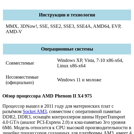
Инструкции и технологии
MMX, 3DNow!, SSE, SSE2, SSE3, SSE4A, AMD64, EVP,
AMD-V
Операционные системы
Windows XP, Vista, 7-10 x86-x64,
Совместимые
Linux x86-x64
Несовместимые
Windows 11 и моложе
(официально)
Обзор процессора AMD Phenom II X4 975
Процессор вышел в 2011 году для материнских плат с
разъёмом
Socket AM3
, совместим с оперативной памятью
DDR2, DDR3, оснащён контроллером шины HyperTransport
4.0 GT/s (аналог PCI-Express 2.0) и кэш-памятью 3го уровня
6Мб. Модель относится к CPU высокой производительности в
линейке процессоров созданных для платформы AM3, имеет 4