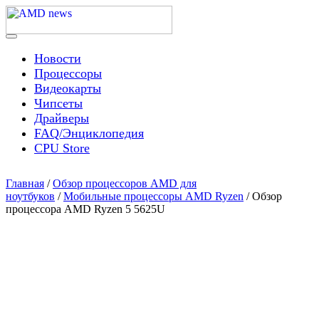
Skip
to
content
Menu
AMD news
Новости
Процессоры
Видеокарты
Чипсеты
Драйверы
FAQ/Энциклопедия
CPU Store
Главная
/
Обзор процессоров AMD для
ноутбуков
/
Мобильные процессоры AMD Ryzen
/ Обзор
процессора AMD Ryzen 5 5625U