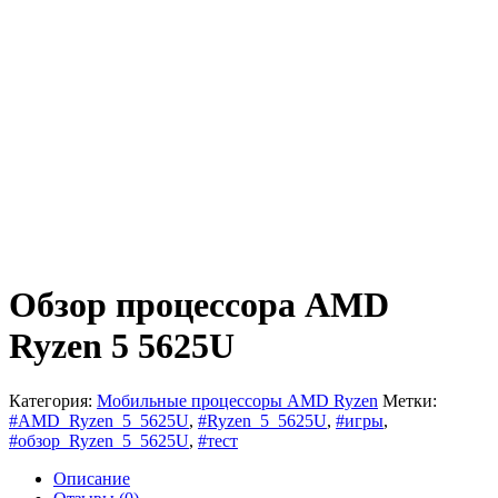
Обзор процессора AMD
Ryzen 5 5625U
Категория:
Мобильные процессоры AMD Ryzen
Метки:
#AMD_Ryzen_5_5625U
,
#Ryzen_5_5625U
,
#игры
,
#обзор_Ryzen_5_5625U
,
#тест
Описание