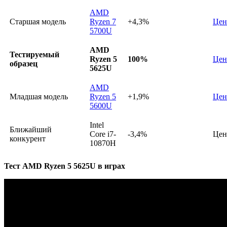
AMD
Старшая модель
Ryzen 7
+4,3%
Цен
5700U
AMD
Тестируемый
Ryzen 5
100%
Цен
образец
5625U
AMD
Младшая модель
Ryzen 5
+1,9%
Цен
5600U
Intel
Ближайший
Core i7-
-3,4%
Цен
конкурент
10870H
Тест AMD Ryzen 5 5625U в играх