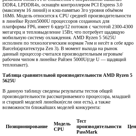
DDR4, LPDDR4x, оснащён контроллером PCI Express 3.0
(максимум 16 линий) и кэш-памятью 3го уровня объёмом
16Мб. Модель относится к CPU средней производительности
в линейке Ryzen5000U процессоров созданных для
платформы FP6, имеет 6 ядер/12 потоков с частотой 2300-4300
мегагерц и тепловыделение 15Вт, что потребует щадящую
мобильную систему охлаждения. AMD Ryzen 5 5625U
исполнен по технологическим нормам 7нм и несёт в себе ядро
Barcelo(архитектура Zen 3). В момент выхода на рынок
данный процессор считался производительным игровым/
рабочим чипом в линейке Райзен 5000U(где U — щадящий
теплопакет).
Таблица сравнительной производительности AMD Ryzen 5
5625U
В данную таблицу сведены результаты тестов общей
производительности рассматриваемого процессора, младшей
и старшей моделей линейки(если они есть), а также
возможности ближайших моделей конкурента:
Тест
Модель
Позиционирование
производительности
Цен
CPU
PassMark