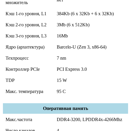
множитель
Кэш 1-го уровня, L1
384Kb (6 x 32Kb + 6 x 32Kb)
Кэш 2-го уровня, L2
3Mb (6 x 512Kb)
Кэш 3-го уровня, L3
16Mb
Ядро (архитектура)
Barcelo-U (Zen 3, x86-64)
Техпроцесс
7 nm
Контроллер PCIe
PCI Express 3.0
TDP
15 W
Макс. температура
95 C
Оперативная память
Макс.частота
DDR4-3200, LPDDR4x-4266Mhz
Число каналов
4