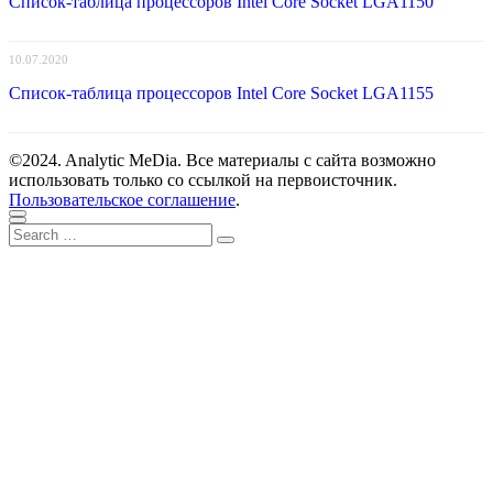
Список-таблица процессоров Intel Core Socket LGA1150
10.07.2020
Список-таблица процессоров Intel Core Socket LGA1155
©2024. Analytic MeDia. Все материалы с сайта возможно
использовать только со ссылкой на первоисточник.
Пользовательское соглашение
.
Scroll
Close
Search
to
Search
for:
top