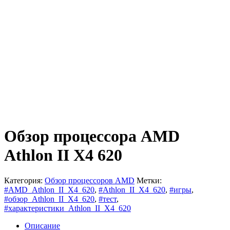
Обзор процессора AMD
Athlon II X4 620
Категория:
Обзор процессоров AMD
Метки:
#AMD_Athlon_II_X4_620
,
#Athlon_II_X4_620
,
#игры
,
#обзор_Athlon_II_X4_620
,
#тест
,
#характеристики_Athlon_II_X4_620
Описание