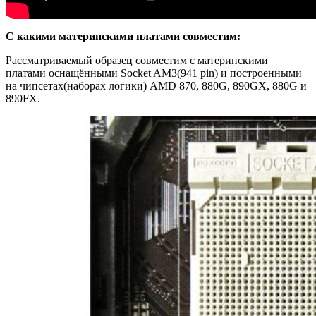
С какими материнскими платами совместим:
Рассматриваемый образец совместим с материнскими
платами оснащёнными Socket AM3(941 pin) и построенными
на чипсетах(наборах логики) AMD 870, 880G, 890GX, 880G и
890FX.