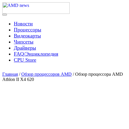
Skip
to
content
Menu
AMD news
Новости
Процессоры
Видеокарты
Чипсеты
Драйверы
FAQ/Энциклопедия
CPU Store
Главная
/
Обзор процессоров AMD
/ Обзор процессора AMD
Athlon II X4 620