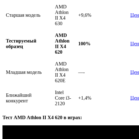
AMD
Athlon
Старшая модель
+9,6%
Цен
II X4
630
AMD
Тестируемый
Athlon
100%
Цен
образец
II X4
620
AMD
Athlon
Младшая модель
—-
Цен
II X4
620E
Intel
Ближайший
Core i3-
+1,4%
Цен
конкурент
2120
Тест AMD Athlon II X4 620 в играх: