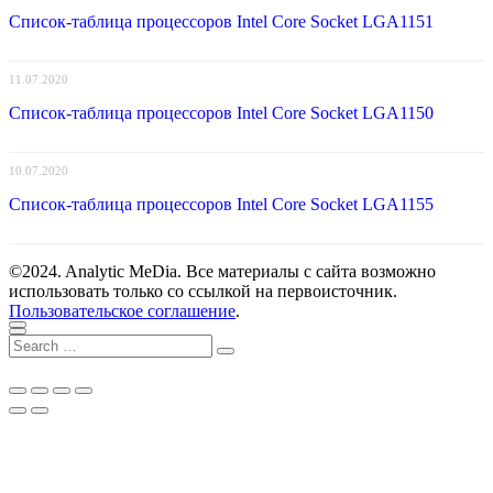
Список-таблица процессоров Intel Core Socket LGA1151
11.07.2020
Список-таблица процессоров Intel Core Socket LGA1150
10.07.2020
Список-таблица процессоров Intel Core Socket LGA1155
©2024. Analytic MeDia. Все материалы с сайта возможно
использовать только со ссылкой на первоисточник.
Пользовательское соглашение
.
Scroll
Close
Search
to
Search
for:
top