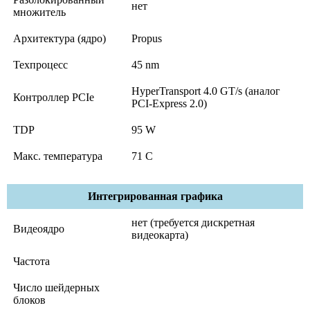
нет
множитель
Архитектура (ядро)
Propus
Техпроцесс
45 nm
HyperTransport 4.0 GT/s (аналог
Контроллер PCIe
PCI-Express 2.0)
TDP
95 W
Макс. температура
71 C
Интегрированная графика
нет (требуется дискретная
Видеоядро
видеокарта)
Частота
Число шейдерных
блоков