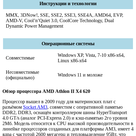
Инструкции и технологии
MMX, 3DNow!, SSE, SSE2, SSE3, SSE4A, AMD64, EVP,
AMD-V, Cool’n’Quiet 3.0, CoolCore Technology, Dual
Dynamic Power Management
Операционные системы
Windows XP, Vista, 7-10 x86-x64,
Совместимые
Linux x86-x64
Несовместимые
Windows 11 и моложе
(официально)
Обзор процессора AMD Athlon II X4 620
Процессор вышел в 2009 году для материнских плат с
разъёмом
Socket AM3
, совместим с оперативной памятью
DDR2, DDR3, оснащён контроллером шины HyperTransport
4.0 GT/s (аналог PCI-Express 2.0) и кэш-памятью 2го уровня
2Мб. Модель относится к CPU высокой производительности в
линейке процессоров созданных для платформы AM3, имеет 4
ядра с частотой 2600 мегагерц и тепловыделение 95Вт, что