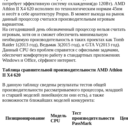
потребует эффективную систему охлаждения(до 120Вт). AMD
Athlon II X4 620 исполнен по технологическим нормам 45нм
и несёт в себе архитектуру Propus. В момент выхода на рынок
данный процессор считался производительным игровым
вариантом.
На сегодняшний день обозначенный процессор нельзя считать
игровым, хотя он и сможет обеспечить минимальную
необходимую производительность в таких проектах как Tomb
Raider 1(2013 год), Ведьмак 3(2015 год), и GTA V(2013 год).
Данный CPU без проблем справится с офисными задачами,
обеспечит комфортную работу в стандартных приложениях
Windows и Office, сёрфинге интернет.
Таблица сравнительной производительности AMD Athlon
II X4 620
В данную таблицу сведены результаты тестов общей
производительности рассматриваемого процессора, младшей
и старшей моделей линейки(если они есть), а также
возможности ближайших моделей конкурента:
Тест
Модель
Позиционирование
производительности
Цен
CPU
PassMark