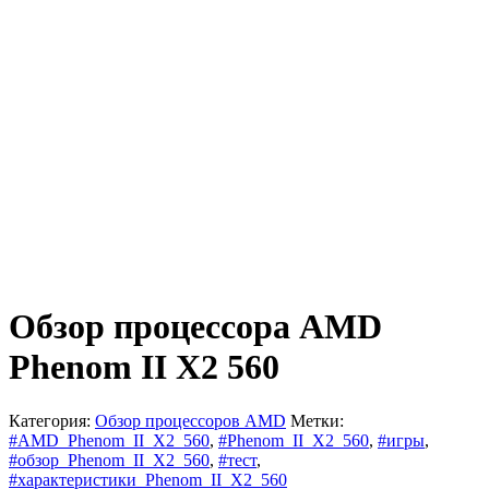
Обзор процессора AMD
Phenom II X2 560
Категория:
Обзор процессоров AMD
Метки:
#AMD_Phenom_II_X2_560
,
#Phenom_II_X2_560
,
#игры
,
#обзор_Phenom_II_X2_560
,
#тест
,
#характеристики_Phenom_II_X2_560