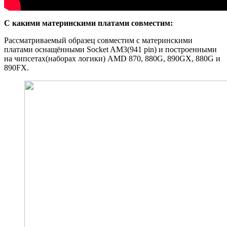
С какими материнскими платами совместим:
Рассматриваемый образец совместим с материнскими
платами оснащёнными Socket AM3(941 pin) и построенными
на чипсетах(наборах логики) AMD 870, 880G, 890GX, 880G и
890FX.