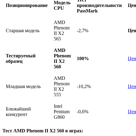
Модель
Позиционирование
производительности
Цен
CPU
PassMark
AMD
Phenom
Старшая модель
-2,7%
Цен
II X2
565
AMD
Тестируемый
Phenom
100%
Цен
образец
II X2
560
AMD
Phenom
Младшая модель
-10,2%
Цен
II X2
555
Intel
Ближайший
Pentium
-0,6%
Цен
конкурент
G860
Тест AMD Phenom II X2 560 в играх: