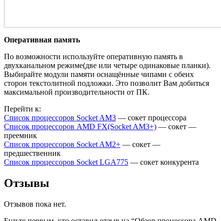
Оперативная память
По возможности используйте оперативную память в
двухканальном режиме(две или четыре одинаковые планки).
Выбирайте модули памяти оснащённые чипами с обеих
сторон текстолитной подложки. Это позволит Вам добиться
максимальной производительности от ПК.
Перейти к:
Список процессоров Socket AM3
— сокет процессора
Список процессоров AMD FX(Socket AM3+)
— сокет —
преемник
Список процессоров Socket AM2+
— сокет —
предшественник
Список процессоров Socket LGA775
— сокет конкурента
Отзывы
Отзывов пока нет.
Будьте первым, кто оставил отзыв на “Обзор процессора AMD