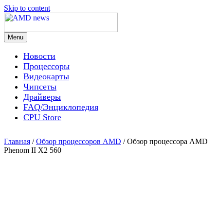
Skip to content
Menu
AMD news
Новости
Процессоры
Видеокарты
Чипсеты
Драйверы
FAQ/Энциклопедия
CPU Store
Главная
/
Обзор процессоров AMD
/ Обзор процессора AMD
Phenom II X2 560