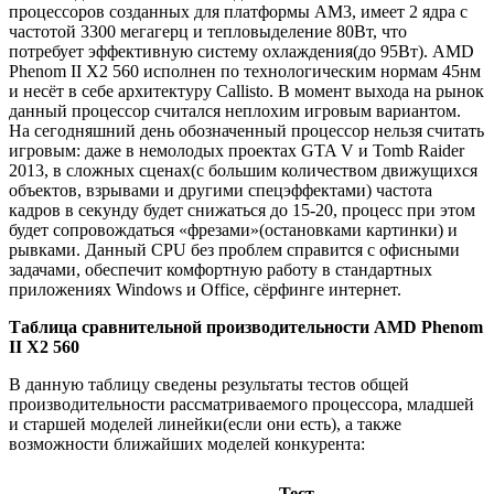
процессоров созданных для платформы AM3, имеет 2 ядра с
частотой 3300 мегагерц и тепловыделение 80Вт, что
потребует эффективную систему охлаждения(до 95Вт). AMD
Phenom II X2 560 исполнен по технологическим нормам 45нм
и несёт в себе архитектуру Callisto. В момент выхода на рынок
данный процессор считался неплохим игровым вариантом.
На сегодняшний день обозначенный процессор нельзя считать
игровым: даже в немолодых проектах GTA V и Tomb Raider
2013, в сложных сценах(с большим количеством движущихся
объектов, взрывами и другими спецэффектами) частота
кадров в секунду будет снижаться до 15-20, процесс при этом
будет сопровождаться «фрезами»(остановками картинки) и
рывками. Данный CPU без проблем справится с офисными
задачами, обеспечит комфортную работу в стандартных
приложениях Windows и Office, сёрфинге интернет.
Таблица сравнительной производительности AMD Phenom
II X2 560
В данную таблицу сведены результаты тестов общей
производительности рассматриваемого процессора, младшей
и старшей моделей линейки(если они есть), а также
возможности ближайших моделей конкурента:
Тест